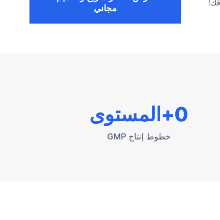
قك!
مجاني
0
+المستوى
خطوط إنتاج GMP