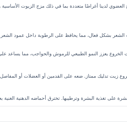
1 ٪ – يخدم زيت الخروع العضوي لدينا أغراضًا متعددة بما في ذلك مزج الزيوت ال
 الشعر بشكل فعال، مما يحافظ على الرطوبة داخل عمود الشعر
يت الخروع يعزز النمو الطبيعي للرموش والحواجب، مما يساعد عل
وع زيت تدليك ممتاز. ضعه على القدمين أو العضلات أو المفاصل ال
بشرة على تغذية البشرة وترطيبها. تخترق أحماضه الدهنية الغنية