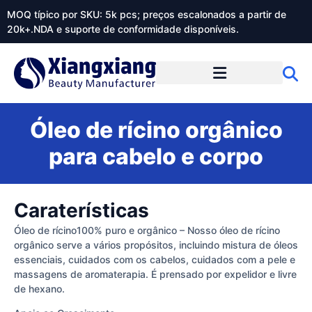
MOQ típico por SKU: 5k pcs; preços escalonados a partir de
20k+.NDA e suporte de conformidade disponíveis.
Sobre o Xiangxiangdaily
Óleo de rícino orgânico
para cabelo e corpo
Caraterísticas
Óleo de rícino100% puro e orgânico – Nosso óleo de rícino
orgânico serve a vários propósitos, incluindo mistura de óleos
essenciais, cuidados com os cabelos, cuidados com a pele e
massagens de aromaterapia. É prensado por expelidor e livre
de hexano.