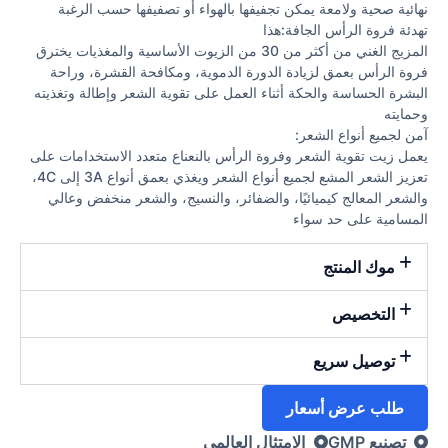
نهائية صحية ولامعة يمكن تجفيفها بالهواء أو تصفيفها حسب الرغبة
تهدئة فروة الرأس الجافة:هذا
المزيج الغني من أكثر من 30 من الزيوت الأساسية والمغذيات يخترق
فروة الرأس بعمق لزيادة الدورة الدموية، ومكافحة القشرة، وراحة
البشرة الحساسة والحكة أثناء العمل على تقوية الشعر وإطالة وتغذيته
وحمايته
آمن لجميع أنواع الشعر:
يعمل زيت تقوية الشعر وفروة الرأس بالنعناع متعدد الاستخدامات على
تعزيز الشعر المشع لجميع أنواع الشعر ويغذي بعمق أنواع 3A إلى 4C،
والشعر المعالج كيميائيًا، والضفائر، والنسيج، والشعر منخفض وعالي
المسامية على حد سواء
موك المنتج
التخصيص
توصيل سريع
طلب عرض أسعار
تصنيع GMP
الامتثال العالمي