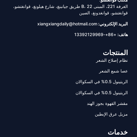
الغرفة 221، المبنى B، 22 طريق جيانبنغ، شارع هيلونغ، قوانغتشو،
قوانغتشو، قوانغدونغ، الصين
البريد الإلكتروني:
xiangxiangdaily@hotmail.com
هاتف:
+86+-13392129969
المنتجات
نظام إصلاح الشعر
عصا شمع الشعر
الريتينول 0.5% في السكوالان
الريتينول 0.5% في السكوالان
مقشر القهوة بجوز الهند
مزيل عرق الإبطين
خدمات