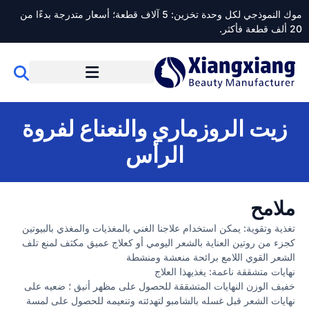
موك النموذجي لكل وحدة تخزين: 5 آلاف قطعة؛ أسعار متدرجة بدءًا من
20 ألف قطعة فأكثر.
زيت الروزماري والنعناع لفروة
الرأس
ملامح
تغذية وتقوية: يمكن استخدام علاجنا الغني بالمغذيات والمغذي بالبيوتين
كجزء من روتين العناية بالشعر اليومي أو كعلاج عميق مكثف لمنع تلف
الشعر القوي اللامع برائحة منعشة ومنشطة
نهايات متشققة ناعمة: يغذيهذا العلاج
خفيف الوزن النهايات المتشققة للحصول على مظهر أنيق ؛ ضعيه على
نهايات الشعر قبل غسله بالشامبو لتهدئته وتنعيمه للحصول على لمسة