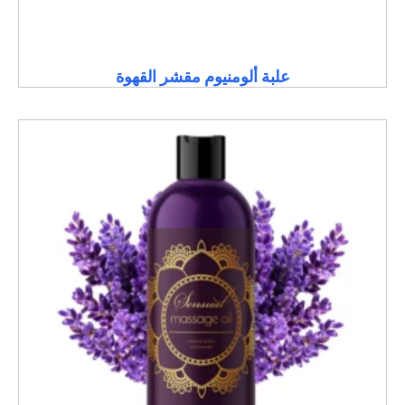
علبة ألومنيوم مقشر القهوة