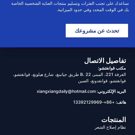
نساعدك على تجنب العثرات وتسليم منتجات العناية الشخصية الخاصة
بك في الوقت المحدد وفي حدود الميزانية.
تحدث عن مشروعك
تفاصيل الاتصال
مكتب قوانغتشو:
الغرفة 221، المبنى B، 22 طريق جيانبنغ، شارع هيلونغ، قوانغتشو،
قوانغتشو، قوانغدونغ، الصين
البريد الإلكتروني:
xiangxiangdaily@hotmail.com
هاتف:
+86+-13392129969
المنتجات
نظام إصلاح الشعر