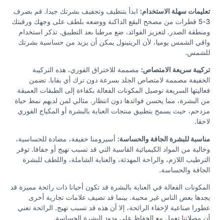
تعليمات سهلة الاستخدام:
ابدأ بتنظيف وتجفيف بشرتك جيدا. قم بصرف
3-5 قطرات من مصحح البقع الداكنة ووضعه بلطف على وجهك ورقبتك
ومنطقة الصدر. لتعزيز الفوائد، ضع مرطبا بعد التطبيق. تذكر استخدام
واقي الشمس يوميا، لأن الريتينول يمكن أن يزيد من حساسية بشرتك
للشمس.
تركيبة سريعة الامتصاص:
مصممة
للاختراق الفوري، هذه التركيبة
الخفيفة مصممة لامتصاص الجلد بسرعة دون ترك أي بقايا. تضمن
فعاليتها السريعة توصيل المكونات الفعالة بكفاءة إلى الطبقات العميقة
من البشرة، مما يحسن فوائدها دون انتظار. مثالي لمن لديهم نمط حياة
مزدحم، حيث يسمح بتطبيق منتجات العناية بالبشرة أو المكياج الفوري
لاحقا.
مناسبة للبشرة الجافة والحساسة:
أسيرومنا خفيفة، مضادة للحساسية،
وخالية من المواد الكيميائية القاسية التي قد تسبب تهيج أو جفافا. توفر
الترطيب اللازم، والراحة المهدئة، والعناية الشاملة، واللطف للبشرة
الجافة والحساسة.
المكونات الفعالة في العناية بالبشرة قد تكون أحيانا ذات رائحة مميزة قد
يجدها بعض الناس غير محببة. بينما قد تضيف علامات تجارية أخرى
عطورا صناعية لإخفاء الرائحة، إلا أن هذه قد تسبب تهيج. الرائحة تعني
أن مصلاتنا تعمل مع الحفاظ على ودود البشرة الحساسة.