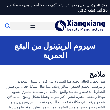
موك النموذجي لكل وحدة تخزين: 5 آلاف قطعة؛ أسعار متدرجة بدءًا من
20 ألف قطعة فأكثر.
سيروم الريتينول من البقع
العمرية
ملامح
سر الجمال الخالد:
يجمع هذا السيروم بين قوة الريتينول المجددة
والترطيب العميق لحمض الهيالورونيك، مما يقلل بشكل فعال من ظهور
الخطوط الدقيقة والتجاعيد والبقع الداكنة. تم تصميمه ليخترق بعمق،
مهدئا ومنعشا البشرة لبشرة أكثر نعومة وشبابا بشكل واضح. مثالي لأي
شخص يرغب في مكافحة علامات الشيخوخة، هذا السيروم يزيل بقع
الشيخوخة ويحسن ملمس البشرة، مما يضمن مظهرا مشرقا ومشرقا.