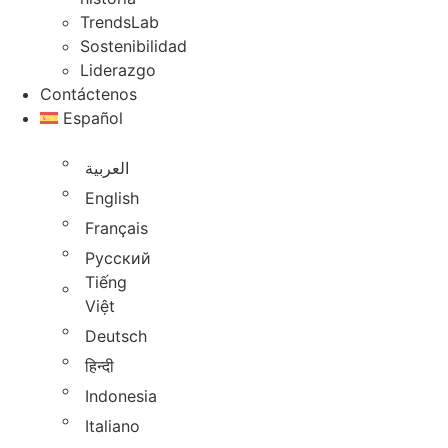
TrendsLab
Sostenibilidad
Liderazgo
Contáctenos
Español
العربية
English
Français
Русский
Tiếng
Việt
Deutsch
हिन्दी
Indonesia
Italiano