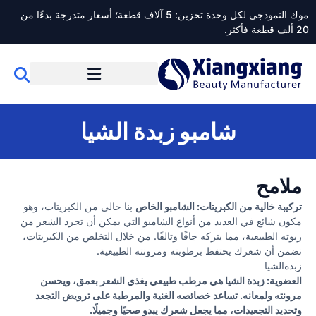
موك النموذجي لكل وحدة تخزين: 5 آلاف قطعة؛ أسعار متدرجة بدءًا من
20 ألف قطعة فأكثر.
شامبو زبدة الشيا
ملامح
تركيبة خالية من الكبريتات: الشامبو الخاص
بنا خالي من الكبريتات، وهو
مكون شائع في العديد من أنواع الشامبو التي يمكن أن تجرد الشعر من
زيوته الطبيعية، مما يتركه جافًا وتالفًا. من خلال التخلص من الكبريتات،
نضمن أن شعرك يحتفظ برطوبته ومرونته الطبيعية.
زبدةالشيا
العضوية: زبدة الشيا هي مرطب طبيعي يغذي الشعر بعمق، ويحسن
مرونته ولمعانه. تساعد خصائصه الغنية والمرطبة على ترويض التجعد
وتحديد التجعيدات، مما يجعل شعرك يبدو صحيًا وجميلًا.