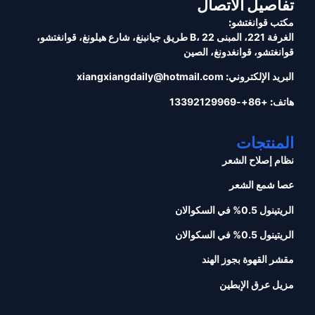
تفاصيل الاتصال
مكتب قوانغتشو:
الغرفة 221، المبنى B، 22 طريق جيانبنغ، شارع هيلونغ، قوانغتشو،
قوانغتشو، قوانغدونغ، الصين
البريد الإلكتروني:
xiangxiangdaily@hotmail.com
هاتف:
+86+-13392129969
المنتجات
نظام إصلاح الشعر
عصا شمع الشعر
الريتينول 0.5% في السكوالان
الريتينول 0.5% في السكوالان
مقشر القهوة بجوز الهند
مزيل عرق الإبطين