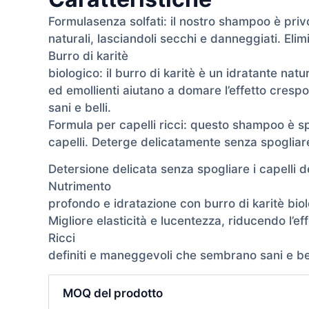
Formulasenza solfati: il nostro shampoo è privo
naturali, lasciandoli secchi e danneggiati. Elim
Burro di karitè
biologico: il burro di karitè è un idratante natu
ed emollienti aiutano a domare l’effetto crespo e
sani e belli.
Formula per capelli ricci: questo shampoo è sp
capelli. Deterge delicatamente senza spogliare i c
Detersione delicata senza spogliare i capelli dei
Nutrimento
profondo e idratazione con burro di karitè biol
Migliore elasticità e lucentezza, riducendo l’ef
Ricci
definiti e maneggevoli che sembrano sani e bel
MOQ del prodotto