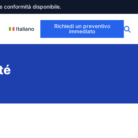
 conformità disponibile.
Richiedi un preventivo
Italiano
immediato
té