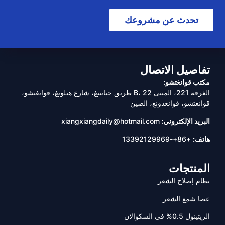
تحدث عن مشروعك
تفاصيل الاتصال
مكتب قوانغتشو:
الغرفة 221، المبنى B، 22 طريق جيانبنغ، شارع هيلونغ، قوانغتشو،
قوانغتشو، قوانغدونغ، الصين
البريد الإلكتروني:
xiangxiangdaily@hotmail.com
هاتف:
+86+-13392129969
المنتجات
نظام إصلاح الشعر
عصا شمع الشعر
الريتينول 0.5% في السكوالان