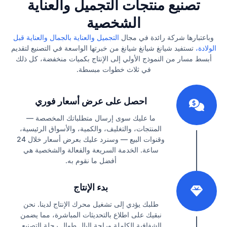
تصنيع منتجات التجميل والعناية
الشخصية
وباعتبارها شركة رائدة في مجال
التجميل والعناية بالجمال والعناية قبل
الولادة،
تستفيد شيانغ شيانغ شيانغ من خبرتها الواسعة في التصنيع لتقديم
أبسط مسار من النموذج الأولي إلى الإنتاج بكميات منخفضة، كل ذلك
في ثلاث خطوات مبسطة.
1
احصل على عرض أسعار فوري
ما عليك سوى إرسال متطلباتك المخصصة —
المنتجات، والتغليف، والكمية، والأسواق الرئيسية،
وقنوات البيع — وسنرد عليك بعرض أسعار خلال 24
ساعة. الخدمة السريعة والفعالة والشخصية هي
أفضل ما نقوم به.
2
بدء الإنتاج
طلبك يؤدي إلى تشغيل محرك الإنتاج لدينا. نحن
نبقيك على اطلاع بالتحديثات المباشرة، مما يضمن
الشفافية الكاملة وراحة البال طوال رحلة التصنيع.