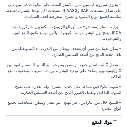
– يحتوي سيروم فيتامين سي بالانسز النشط على مكونات فيتامين سي
على شكل مشتقات SAP وAA2G (المشتقات أقل تهيجا للبشرة، لطيفة،
مناسبة لجميع أنواع البشرة والبشرة المعرضة لحب الشباب).
– برايت ستار (مستخرج من أوراق الزيتون، أسكوربيل جلوكوزيد، زنك
PCA): يفتح لون البشرة، يثبط تكوين الميلانين، يمنع تكون البقع البنية
والشيخوخة.
– يمكن لفيتامين سي أن يضعف ويقلل من الندوب الداكنة ويقلل من
تلف الجلد الناتج عن أشعة الشمس الضارة.
– مصل C له ملمس خفيف ويمتص بسرعة. مع التأثير المستمر لفيتامين
C وإلوميسين، يساعد على توحيد البشرة، وزيادة المرونة، وتخفيف البقع
الداكنة.
– تقوية الكولاجين تساعد على تجديد البشرة، وله القدرة على تفتيح
الندوب الداكنة، وتقليل الضرر الناتج عن أشعة الشمس الضارة.
– المنتج خال من البارابين، غير مهيج، غير دهني ويمكن استخدامه لجميع
أنواع البشرة.
موك المنتج