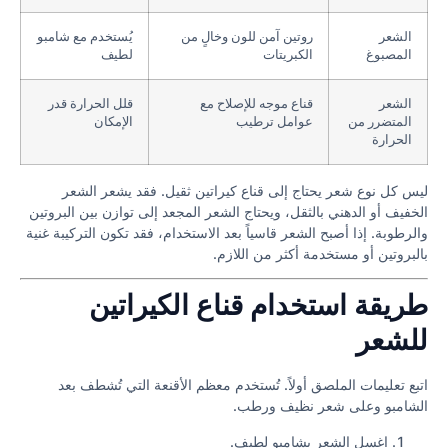
الشعر
روتين آمن للون وخالٍ من
يُستخدم مع شامبو
المصبوغ
الكبريتات
لطيف
الشعر
قناع موجه للإصلاح مع
قلل الحرارة قدر
المتضرر من
عوامل ترطيب
الإمكان
الحرارة
ليس كل نوع شعر يحتاج إلى قناع كيراتين ثقيل. فقد يشعر الشعر
الخفيف أو الدهني بالثقل، ويحتاج الشعر المجعد إلى توازن بين البروتين
والرطوبة. إذا أصبح الشعر قاسياً بعد الاستخدام، فقد تكون التركيبة غنية
بالبروتين أو مستخدمة أكثر من اللازم.
طريقة استخدام قناع الكيراتين
للشعر
اتبع تعليمات الملصق أولاً. تُستخدم معظم الأقنعة التي تُشطف بعد
الشامبو وعلى شعر نظيف ورطب.
اغسل الشعر بشامبو لطيف.