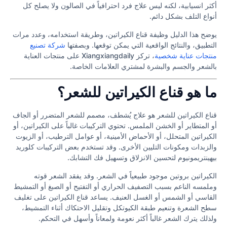
أكثر انسيابية، لكنه ليس علاج فرد احترافياً في الصالون ولا يصلح كل
أنواع التلف بشكل دائم.
يوضح هذا الدليل وظيفة قناع الكيراتين، وطريقة استخدامه، وعدد مرات
التطبيق، والنتائج الواقعية التي يمكن توقعها. وبصفتها
شركة تصنيع
منتجات عناية شخصية
، تركز Xiangxiangdaily على منتجات العناية
بالشعر والجسم والبشرة لمشتري العلامات الخاصة.
ما هو قناع الكيراتين للشعر؟
قناع الكيراتين للشعر هو علاج يُشطف، مصمم للشعر المتضرر أو الجاف
أو المتطاير أو الخشن الملمس. تحتوي التركيبات غالباً على الكيراتين، أو
الكيراتين المتحلل، أو الأحماض الأمينية، أو عوامل الترطيب، أو الزيوت
والزبدات ومكونات التليين الأخرى. وقد تستخدم بعض التركيبات كلوريد
بيهينتريمونيوم لتحسين الانزلاق وتسهيل فك التشابك.
الكيراتين بروتين موجود طبيعياً في الشعر. وقد يفقد الشعر قوته
وملمسه الناعم بسبب التصفيف الحراري أو التفتيح أو الصبغ أو التمشيط
القاسي أو الشمس أو الغسل العنيف. يساعد قناع الكيراتين على تغليف
سطح الشعرة وتنعيم طبقة الكيوتكل وتقليل الاحتكاك أثناء التمشيط،
ولذلك يترك الشعر غالباً أكثر نعومة ولمعاناً وأسهل في التحكم.