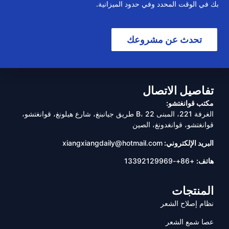
بك في الوقت المحدد وفي حدود الميزانية.
تحدث عن مشروعك
تفاصيل الاتصال
مكتب قوانغتشو:
الغرفة 221، المبنى B، 22 طريق جيانبنغ، شارع هيلونغ، قوانغتشو،
قوانغتشو، قوانغدونغ، الصين
البريد الإلكتروني:
xiangxiangdaily@hotmail.com
هاتف:
+86+-13392129969
المنتجات
نظام إصلاح الشعر
عصا شمع الشعر