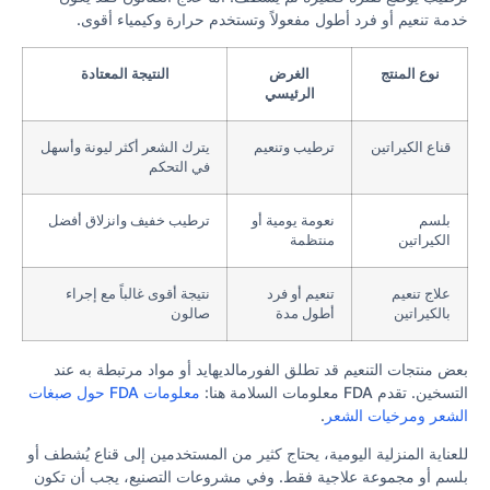
خدمة تنعيم أو فرد أطول مفعولاً وتستخدم حرارة وكيمياء أقوى.
نوع المنتج
الغرض
النتيجة المعتادة
الرئيسي
قناع الكيراتين
ترطيب وتنعيم
يترك الشعر أكثر ليونة وأسهل
في التحكم
بلسم
نعومة يومية أو
ترطيب خفيف وانزلاق أفضل
الكيراتين
منتظمة
علاج تنعيم
تنعيم أو فرد
نتيجة أقوى غالباً مع إجراء
بالكيراتين
أطول مدة
صالون
بعض منتجات التنعيم قد تطلق الفورمالديهايد أو مواد مرتبطة به عند
التسخين. تقدم FDA معلومات السلامة هنا:
معلومات FDA حول صبغات
الشعر ومرخيات الشعر
.
للعناية المنزلية اليومية، يحتاج كثير من المستخدمين إلى قناع يُشطف أو
بلسم أو مجموعة علاجية فقط. وفي مشروعات التصنيع، يجب أن تكون