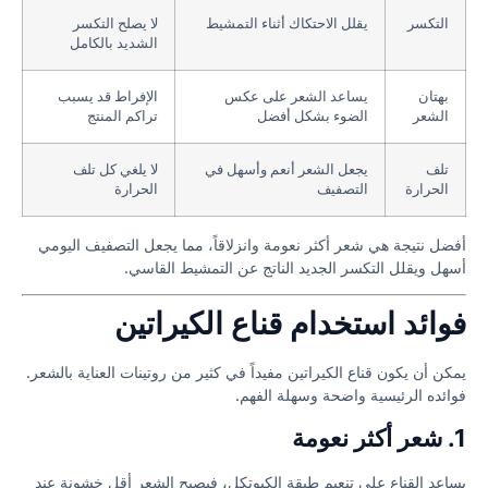
التكسر
يقلل الاحتكاك أثناء التمشيط
لا يصلح التكسر
الشديد بالكامل
بهتان
يساعد الشعر على عكس
الإفراط قد يسبب
الشعر
الضوء بشكل أفضل
تراكم المنتج
تلف
يجعل الشعر أنعم وأسهل في
لا يلغي كل تلف
الحرارة
التصفيف
الحرارة
أفضل نتيجة هي شعر أكثر نعومة وانزلاقاً، مما يجعل التصفيف اليومي
أسهل ويقلل التكسر الجديد الناتج عن التمشيط القاسي.
فوائد استخدام قناع الكيراتين
يمكن أن يكون قناع الكيراتين مفيداً في كثير من روتينات العناية بالشعر.
فوائده الرئيسية واضحة وسهلة الفهم.
1. شعر أكثر نعومة
يساعد القناع على تنعيم طبقة الكيوتكل، فيصبح الشعر أقل خشونة عند