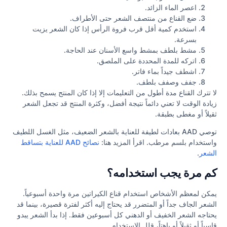
اعصر الماء الزائد.
ضع القناع من منتصف الشعر حتى الأطراف.
استخدم كمية أقل قرب فروة الرأس إذا كان الشعر يزيت
بسرعة.
مشط بلطف بمشط واسع الأسنان عند الحاجة.
اتركه للمدة المحددة على الملصق.
اشطف جيداً بماء فاتر.
جفف وصفف بلطف.
لا تترك القناع مدة أطول من التعليمات إلا إذا كان المنتج يسمح بذلك.
زيادة الوقت لا تعني دائماً نتيجة أفضل، وكثرة المنتج قد تجعل الشعر
ثقيلاً أو مغطى بطبقة.
توصي AAD بعادات لطيفة للعناية بالشعر الضعيف، مثل الغسل اللطيف
واستخدام بلسم مرطب. اقرأ المزيد هنا:
نصائح AAD للعناية بتساقط
الشعر
.
كم مرة يجب استخدامه؟
يمكن لمعظم الأشخاص استخدام قناع الكيراتين مرة واحدة أسبوعياً.
الشعر الجاف جداً أو المتضرر قد يحتاج إليه أكثر لفترة قصيرة، بينما قد
يحتاجه الشعر الخفيف أو الدهني كل أسبوعين فقط. إذا بدأ الشعر يبدو
قاسياً أو ثقيلاً أو باهتاً، قلل الاستخدام.