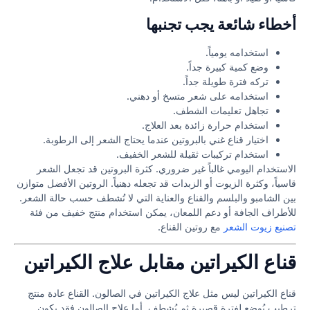
أخطاء شائعة يجب تجنبها
استخدامه يومياً.
وضع كمية كبيرة جداً.
تركه فترة طويلة جداً.
استخدامه على شعر متسخ أو دهني.
تجاهل تعليمات الشطف.
استخدام حرارة زائدة بعد العلاج.
اختيار قناع غني بالبروتين عندما يحتاج الشعر إلى الرطوبة.
استخدام تركيبات ثقيلة للشعر الخفيف.
الاستخدام اليومي غالباً غير ضروري. كثرة البروتين قد تجعل الشعر
قاسياً، وكثرة الزيوت أو الزبدات قد تجعله دهنياً. الروتين الأفضل متوازن
بين الشامبو والبلسم والقناع والعناية التي لا تُشطف حسب حالة الشعر.
للأطراف الجافة أو دعم اللمعان، يمكن استخدام منتج خفيف من فئة
تصنيع زيوت الشعر
مع روتين القناع.
قناع الكيراتين مقابل علاج الكيراتين
قناع الكيراتين ليس مثل علاج الكيراتين في الصالون. القناع عادة منتج
ترطيب يُوضع لفترة قصيرة ثم يُشطف. أما علاج الصالون فقد يكون