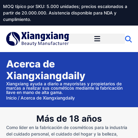
MOQ típico por SKU: 5.000 unidades; precios escalonados a
partir de 20.000.000. Asistencia disponible para NDA y
cumplimiento.
Acerca de
Xiangxiangdaily
Xiangxiang ayuda a diario a mayoristas y propietarios de
marcas a realizar sus cosméticos mediante la fabricación
llave en mano de alta gama.
Inicio
/
Acerca de Xiangxiangdaily
Más de 18 años
Como líder en la fabricación de cosméticos para la industria
del cuidado personal, el cuidado del hogar y la belleza,