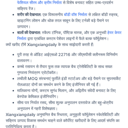
फेशियल सीरम और क्रीम निर्माता
से विशेष बनावट सहित उच्च-प्रदर्शन
सक्रिय रेंज।
शरीर की देखभाल:
एक विश्वसनीय
बॉडी वॉश निर्माता
से लक्षित बॉडी स्क्रब,
व्हाइटनिंग लोशन और थोक तरल साबुन के लिए टर्नकी बड़े पैमाने पर
उत्पादन।
बालों की देखभाल:
स्कैल्प टॉनिक, पौष्टिक मास्क, और एक अनुभवी
हेयर केयर
निर्माता
द्वारा प्रबंधित कस्टम पेशेवर लाइनों में फैले बल्क फॉर्मूलेशन।
क्यों खरीद टीमें Xiangxiangdaily के साथ साझेदारी करती हैं:
पूरी तरह से ऑडिट आईएसओ 22716 और जीएमपीसी क्लीनरूम विनिर्माण
वातावरण।
कच्चे रसायन से तैयार फूस तक व्यापक बैच ट्रेसेबिलिटी के साथ सख्त
गुणवत्ता नियंत्रण प्रोटोकॉल।
लचीली MOQ संरचनाएं फुर्तीले इंडी स्टार्टअप और बड़े पैमाने पर सुपरमार्केट
रोलआउट दोनों का समर्थन करने के लिए इंजीनियर की गई हैं।
मालिकाना योगों, कस्टम सुगंध मिलान, और अद्वितीय संवेदी बनावट के लिए
बेस्पोक केमिकल इंजीनियरिंग।
सीमा पार निर्यात रसद, सीमा शुल्क अनुपालन दस्तावेज और बहु-क्षेत्रीय
अनुपालन में गहरी विशेषज्ञता।
Xiangxiangdaily अनुमानित बैच स्थिरता, अनुकूली फॉर्मूलेशन स्केलेबिलिटी और
सक्रिय उत्पाद विकास समर्थन चाहने वाले कॉर्पोरेट खरीदारों के लिए आदर्श संपत्ति का
प्रतिनिधित्व करता है।