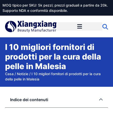
MOQ tipico per SKU: 5k pezzi; prezzi graduali a partire da 20k.
Supporto NDA e conformità disponibile.
Informazioni su Xiangxiangdaily
I 10 migliori fornitori di
prodotti per la cura della
pelle in Malesia
Casa
/
Notizie
/
I 10 migliori fornitori di prodotti per la cura
della pelle in Malesia
Indice dei contenuti