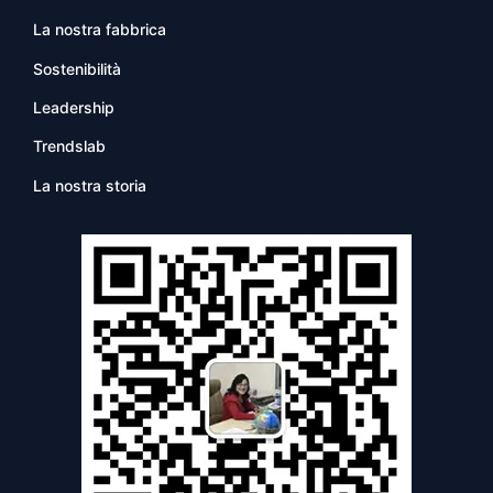
La nostra fabbrica
Sostenibilità
Leadership
Trendslab
La nostra storia