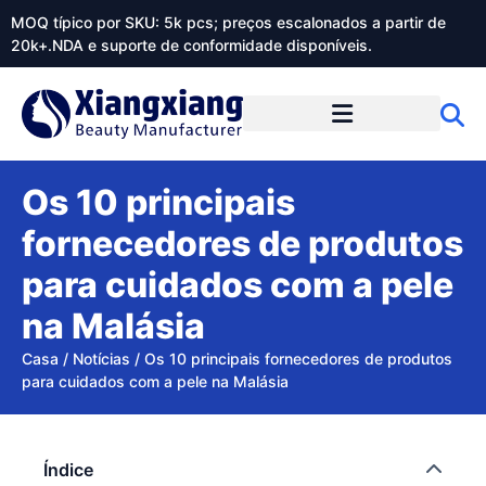
MOQ típico por SKU: 5k pcs; preços escalonados a partir de
20k+.NDA e suporte de conformidade disponíveis.
Sobre o Xiangxiangdaily
Os 10 principais
fornecedores de produtos
para cuidados com a pele
na Malásia
Casa
/
Notícias
/
Os 10 principais fornecedores de produtos
para cuidados com a pele na Malásia
Índice