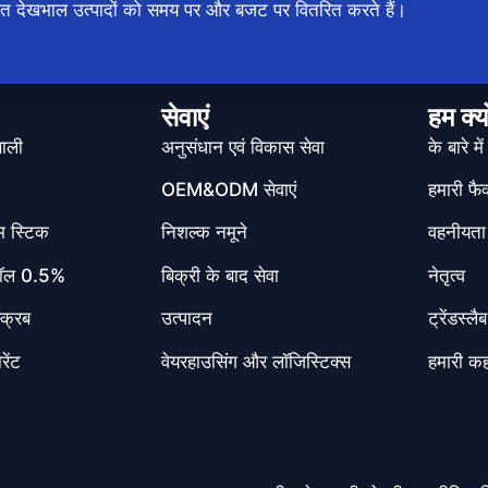
गत देखभाल उत्पादों को समय पर और बजट पर वितरित करते हैं।
सेवाएं
हम क्यो
णाली
अनुसंधान एवं विकास सेवा
के बारे में
OEM&ODM सेवाएं
हमारी फैक
म स्टिक
निशल्क नमूने
वहनीयता
टिनॉल 0.5%
बिक्री के बाद सेवा
नेतृत्व
क्रब
उत्पादन
ट्रेंडस्लैब
ेंट
वेयरहाउसिंग और लॉजिस्टिक्स
हमारी क