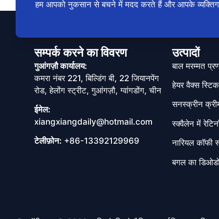
हम आपको नुकसान से बचने में मदद करते हैं और आपके व्यक्ति
सम्पर्क करने का विवरण
उत्पादों
गुआंगज़ौ कार्यालय:
बाल मरम्मत प्र
कमरा नंबर 221, बिल्डिंग बी, 22 जियानपेंग
हेयर वैक्स स्टिक
रोड, हेलोंग स्ट्रीट, गुआंगज़ौ, ग्वांगडोंग, चीन
सनस्क्रीन क्री
ईमेल:
xiangxiangdaily@hotmail.com
स्क्वैलेन में रे
टेलीफ़ोन:
+86-13392129969
नारियल कॉफी स्
बगल का डिओडोर