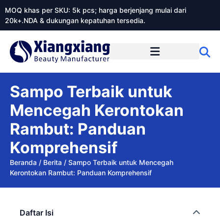
MOQ khas per SKU: 5k pcs; harga berjenjang mulai dari
20k+.NDA & dukungan kepatuhan tersedia.
Tentang Xiangxiangdaily
Sampo Terbaik untuk
Mencegah Kerontokan
Rambut: Panduan
Komprehensif
Beranda
/
Berita
/
Sampo Terbaik untuk Mencegah
Kerontokan Rambut: Panduan Komprehensif
Daftar Isi