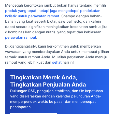
Mencegah kerontokan rambut bukan hanya tentang memilih
produk yang tepat , tetapi juga mengadopsi pendekatan
holistik untuk perawatan rambut
. Shampo dengan bahan-
bahan yang kuat seperti biotin, saw palmetto, dan kafein
dapat secara signifikan meningkatkan kesehatan rambut jika
dikombinasikan dengan nutrisi yang tepat dan kebiasaan
perawatan rambut
.
Di Xiangxiangdaily, kami berkomitmen untuk memberikan
wawasan yang memberdayakan Anda untuk membuat pilihan
terbaik untuk rambut Anda. Mulailah perjalanan Anda menuju
rambut yang lebih kuat dan
sehat
hari ini!
Tingkatkan Merek Anda,
Tingkatkan Penjualan Anda
Dukungan R&D, pengujian stabilitas, dan file kepatuhan
yang diselaraskan dengan kalender peluncuran Anda-
memperpendek waktu ke pasar dan mempercepat
pendapatan.