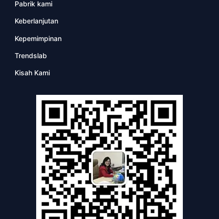
Pabrik kami
Keberlanjutan
Kepemimpinan
Trendslab
Kisah Kami