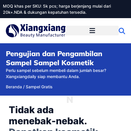
MOQ khas per SKU: 5k pcs; harga berjenjang mulai dari
20k+.NDA & dukungan kepatuhan tersedia.
Tentang Xiangxiangdaily
Pengujian dan Pengambilan
Sampel Sampel Kosmetik
Perlu sampel sebelum membeli dalam jumlah besar?
Xiangxiangdaily siap membantu Anda.
Beranda
/
Sampel Gratis
N
Tidak ada
menebak-nebak.