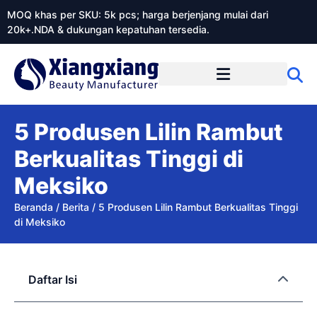
MOQ khas per SKU: 5k pcs; harga berjenjang mulai dari
20k+.NDA & dukungan kepatuhan tersedia.
Tentang Xiangxiangdaily
5 Produsen Lilin Rambut
Berkualitas Tinggi di
Meksiko
Beranda
/
Berita
/
5 Produsen Lilin Rambut Berkualitas Tinggi
di Meksiko
Daftar Isi