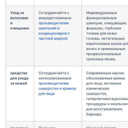
Уход за
Сотрудничайте с
Индивидуальные
волосами
аккредитованным
функциональные
и
производителем
шампуни, очищающие
очищение
шампуней и
формулы, глубокие
кондиционеров с
тоники для кожи
частной маркой
головы, питательные
кератиновые маски дл
волос и премиальные
профессиональные
салонные линии.
средства
Сотрудничайте с
Современные научно
для ухода
интегрированным
обоснованные кремы
за кожей
производителем
для лица, активные
сыворотки и кремов
клинические
для лица
сыворотки,
гиперпигментационны
процедуры и эмульсии
для восстановления
барьера.