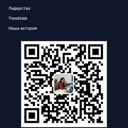
Лидерство
Trendslab
Наша история