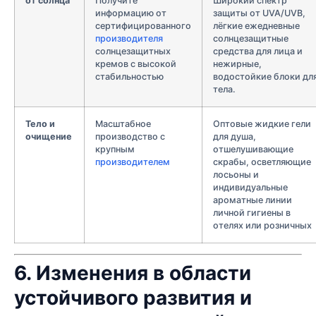
от солнца
Получите
Широкий спектр
информацию от
защиты от UVA/UVB,
сертифицированного
лёгкие ежедневные
производителя
солнцезащитные
солнцезащитных
средства для лица и
кремов с высокой
нежирные,
стабильностью
водостойкие блоки дл
тела.
Тело и
Масштабное
Оптовые жидкие гели
очищение
производство с
для душа,
крупным
отшелушивающие
производителем
скрабы, осветляющие
лосьоны и
индивидуальные
ароматные линии
личной гигиены в
отелях или розничных
6. Изменения в области
устойчивого развития и