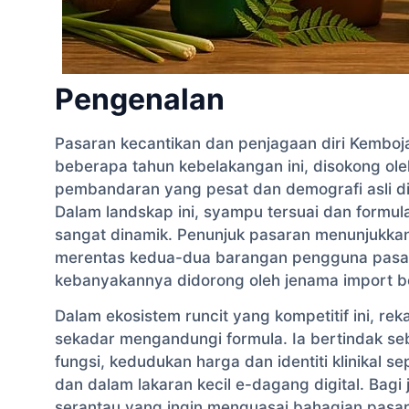
Pengenalan
Pasaran kecantikan dan penjagaan diri Kembo
beberapa tahun kebelakangan ini, disokong ol
pembandaran yang pesat dan demografi asli digi
Dalam landskap ini, syampu tersuai dan formu
sangat dinamik. Penunjuk pasaran menunjukkan
merentas kedua-dua barangan pengguna pasar
kebanyakannya didorong oleh jenama import berk
Dalam ekosistem runcit yang kompetitif ini, r
sekadar mengandungi formula. Ia bertindak s
fungsi, kedudukan harga dan identiti klinikal s
dan dalam lakaran kecil e-dagang digital. Bag
serantau yang ingin menguasai bahagian pasara