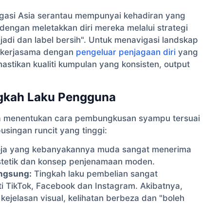
ergasi Asia serantau mempunyai kehadiran yang
engan meletakkan diri mereka melalui strategi
adi dan label bersih". Untuk menavigasi landskap
bekerjasama dengan
pengeluar penjagaan diri
yang
astikan kualiti kumpulan yang konsisten, output
ngkah Laku Pengguna
a menentukan cara pembungkusan syampu tersuai
singan runcit yang tinggi:
a yang kebanyakannya muda sangat menerima
estetik dan konsep penjenamaan moden.
angsung:
Tingkah laku pembelian sangat
rti TikTok, Facebook dan Instagram. Akibatnya,
jelasan visual, kelihatan berbeza dan "boleh