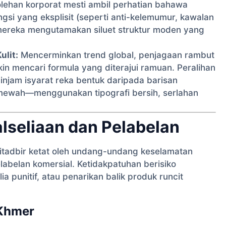
lehan korporat mesti ambil perhatian bahawa
si yang eksplisit (seperti anti-kelemumur, kawalan
mereka mengutamakan siluet struktur moden yang
lit:
Mencerminkan trend global, penjagaan rambut
in mencari formula yang diterajui ramuan. Peralihan
jam isyarat reka bentuk daripada barisan
ewah—menggunakan tipografi bersih, serlahan
lseliaan dan Pelabelan
tadbir ketat oleh undang-undang keselamatan
belan komersial. Ketidakpatuhan berisiko
 punitif, atau penarikan balik produk runcit
 Khmer