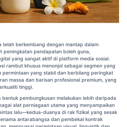
ja telah berkembang dengan mantap dalam
eh peningkatan pendapatan boleh guna,
tal yang sangat aktif di platform media sosial.
lasi rambut khusus menonjol sebagai segmen yang
 permintaan yang stabil dan berbilang peringkat
an massa dan barisan profesional premium, yang
ualiti tinggi.
eka bentuk pembungkusan melakukan lebih daripada
ebagai alat perniagaan utama yang menyampaikan
epintas lalu—kedua-duanya di rak fizikal yang sesak
i jenama antarabangsa dan pembekal kontrak
n, menguasai permintaan visual, linguistik dan