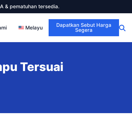
DA & pematuhan tersedia.
Dapatkan Sebut Harga
ami
Melayu
Segera
pu Tersuai