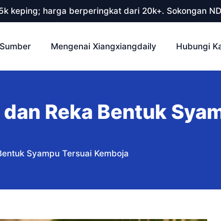
 5k keping; harga berperingkat dari 20k+. Sokongan N
Sumber
Mengenai Xiangxiangdaily
Hubungi K
 dan Reka Bentuk Syam
Bentuk Syampu Tersuai Kemboja