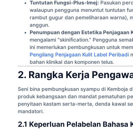
Tuntutan Fungsi-Plus-Imej:
Pasukan pero
walaupun pengguna menuntut tuntutan fung
rambut gugur dan pemeliharaan warna), 
anggun.
Penumpuan dengan Estetika Penjagaan Ku
mengalami "skinification." Pengguna semak
ini memerlukan pembungkusan untuk memin
Pengilang Penjagaan Kulit Label Peribadi
m
bahan klinikal dan komponen telus.
2. Rangka Kerja Pengawa
Seni bina pembungkusan syampu di Kemboja di
produk kebangsaan dan mandat pematuhan pela
penyitaan kastam serta-merta, denda kawal selia
mandatori.
2.1 Keperluan Pelabelan Bahasa