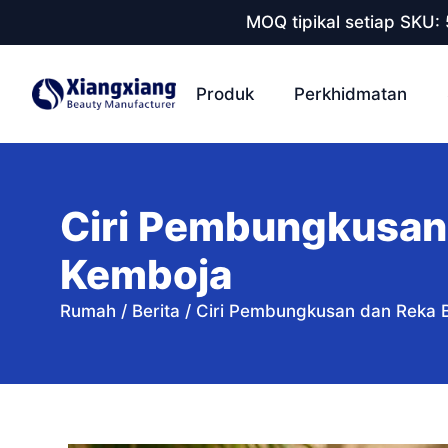
MOQ tipikal setiap SKU:
Produk
Perkhidmatan
Ciri Pembungkusan
Kemboja
Rumah
/
Berita
/
Ciri Pembungkusan dan Reka 