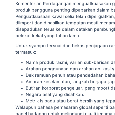
Kementerian Perdagangan menguatkuasakan ga
produk pengguna penting dipaparkan dalam b
Penguatkuasaan kawal selia telah dipergiatk
diimport dan dihasilkan tempatan mesti menam
disepadukan terus ke dalam cetakan pembungk
pelekat kekal yang tahan lama.
Untuk syampu tersuai dan bekas penjagaan ra
termasuk:
Nama produk rasmi, varian sub-barisan d
Arahan penggunaan dan arahan aplikasi y
Dek ramuan penuh atau pendedahan bahan
Amaran keselamatan, langkah berjaga-jaga
Butiran korporat pengeluar, pengimport d
Negara asal yang disahkan.
Metrik isipadu atau berat bersih yang tepa
Walaupun bahasa pemasaran global seperti bah
panel hadapan untuk melindungi ekuiti jenama