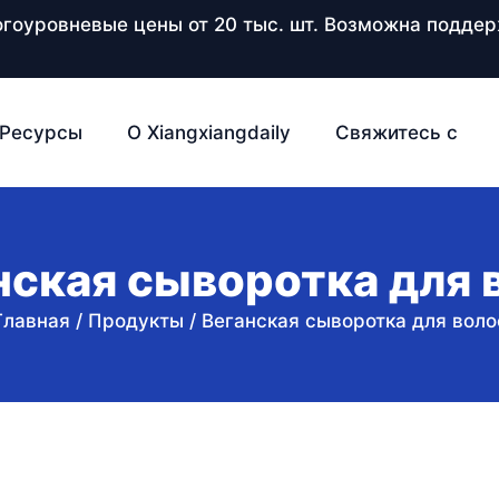
ногоуровневые цены от 20 тыс. шт. Возможна подд
Ресурсы
О Xiangxiangdaily
Свяжитесь с
нская сыворотка для 
Главная
/
Продукты
/
Веганская сыворотка для воло