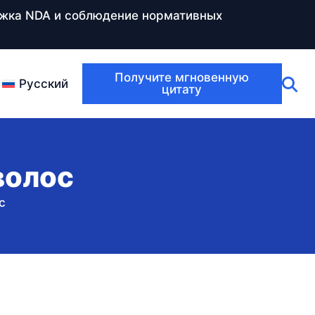
ержка NDA и соблюдение нормативных
Получите мгновенную
Русский
цитату
волос
с