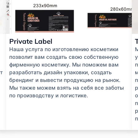
Private Label
Наша услуга по изготовлению косметики
позволит вам создать свою собственную
у
фирменную косметику. Мы поможем вам
п
т
разработать дизайн упаковки, создать
м
брендинг и вывести продукцию на рынок.
п
Мы также можем взять на себя все заботы
р
по производству и логистике.
п
р
п