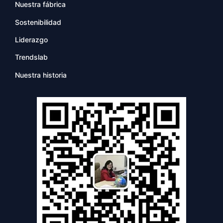
Nuestra fábrica
Sostenibilidad
Liderazgo
Trendslab
Nuestra historia