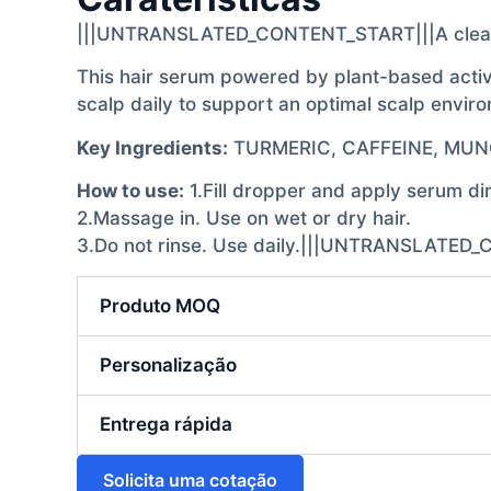
|||UNTRANSLATED_CONTENT_START|||A clean, veg
This hair serum powered by plant-based active
scalp daily to support an optimal scalp enviro
Key Ingredients:
TURMERIC, CAFFEINE, MUN
How to use:
1.Fill dropper and apply serum dir
2.Massage in. Use on wet or dry hair.
3.Do not rinse. Use daily.|||UNTRANSLATED
Produto MOQ
Personalização
Entrega rápida
Solicita uma cotação