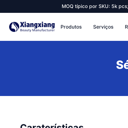
MOQ típico por SKU: 5k pcs
Produtos
Serviços
R
S
Caraterísticas