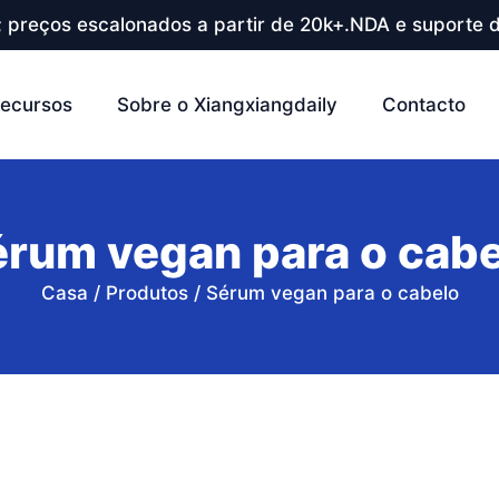
; preços escalonados a partir de 20k+.NDA e suporte d
ecursos
Sobre o Xiangxiangdaily
Contacto
érum vegan para o cabe
Casa
/
Produtos
/
Sérum vegan para o cabelo