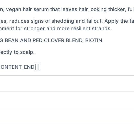
an hair serum that leaves hair looking thicker, fulle
s, reduces signs of shedding and fallout. Apply the f
nment for stronger and more resilient strands.
G BEAN AND RED CLOVER BLEND, BIOTIN
ectly to scalp.
_CONTENT_END|||