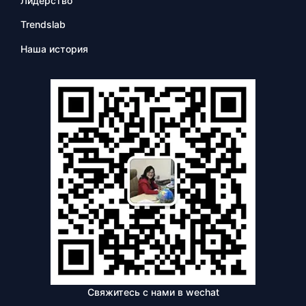
Лидерство
Trendslab
Наша история
Свяжитесь с нами в wechat