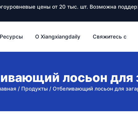
ногоуровневые цены от 20 тыс. шт. Возможна подд
Ресурсы
О Xiangxiangdaily
Свяжитесь с
ивающий лосьон для 
лавная
/
Продукты
/
Отбеливающий лосьон для зага