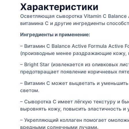
Характеристики
Осветляющая сыворотка Vitamin C Balance A
витамина С и другие ингредиенты способс
Ингредиенты и применение:
– Витамин C Balance Active Formula Active
(производные менее раздражающие кожу, мя
– Bright Star (извлекается из оливковых л
предотвращает появление коричневых пяте
– Витамин C может выцветать и уменьшит
светом.
– Сыворотка C имеет лёгкую текстуру и бы
выровнять кожу, повысить эластичность и 
– Укрепляющий коллаген помогает омоложи
вредными солнечными лучами.