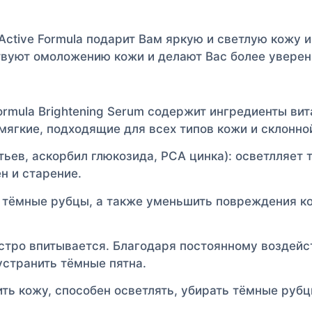
ctive Formula подарит Вам яркую и светлую кожу и
твуют омоложению кожи и делают Вас более уверен
 Formula Brightening Serum содержит ингредиенты в
гкие, подходящие для всех типов кожи и склонной
истьев, аскорбил глюкозида, PCA цинка): осветлляет
н и старение.
ь тёмные рубцы, а также уменьшить повреждения 
стро впитывается. Благодаря постоянному воздейств
устранить тёмные пятна.
ть кожу, способен осветлять, убирать тёмные руб