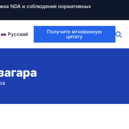
ержка NDA и соблюдение нормативных
Получите мгновенную
Русский
цитату
загара
ра