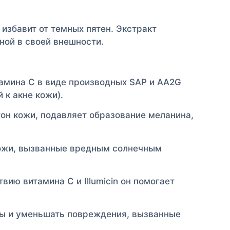
 избавит от темных пятен. Экстракт
ной в своей внешности.
итамина C в виде производных SAP и AA2G
 к акне кожи).
 тон кожи, подавляет образование меланина,
кожи, вызванные вредным солнечным
ию витамина C и Illumicin он помогает
цы и уменьшать повреждения, вызванные