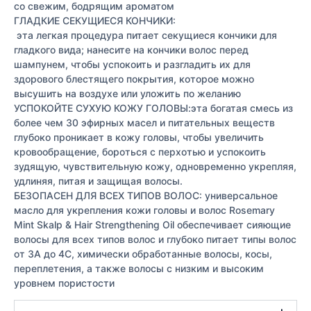
со свежим, бодрящим ароматом
ГЛАДКИЕ СЕКУЩИЕСЯ КОНЧИКИ:
эта легкая процедура питает секущиеся кончики для
гладкого вида; нанесите на кончики волос перед
шампунем, чтобы успокоить и разгладить их для
здорового блестящего покрытия, которое можно
высушить на воздухе или уложить по желанию
УСПОКОЙТЕ СУХУЮ КОЖУ ГОЛОВЫ:эта богатая смесь из
более чем 30 эфирных масел и питательных веществ
глубоко проникает в кожу головы, чтобы увеличить
кровообращение, бороться с перхотью и успокоить
зудящую, чувствительную кожу, одновременно укрепляя,
удлиняя, питая и защищая волосы.
БЕЗОПАСЕН ДЛЯ ВСЕХ ТИПОВ ВОЛОС: универсальное
масло для укрепления кожи головы и волос Rosemary
Mint Skalp & Hair Strengthening Oil обеспечивает сияющие
волосы для всех типов волос и глубоко питает типы волос
от 3A до 4C, химически обработанные волосы, косы,
переплетения, а также волосы с низким и высоким
уровнем пористости