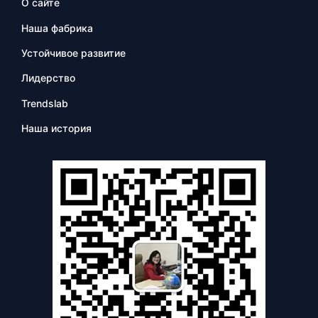
О сайте
Наша фабрика
Устойчивое развитие
Лидерство
Trendslab
Наша история