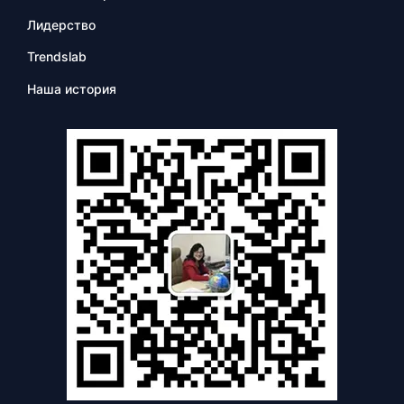
Лидерство
Trendslab
Наша история