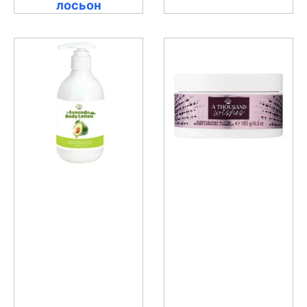
лосьон