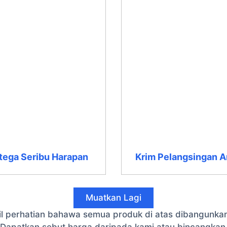
ega Seribu Harapan
Krim Pelangsingan 
Muatkan Lagi
mbil perhatian bahawa semua produk di atas dibangunka
 Dapatkan sebut harga daripada kami atau bincangka