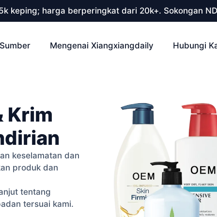
 5k keping; harga berperingkat dari 20k+. Sokongan N
Sumber
Mengenai Xiangxiangdaily
Hubungi K
& Krim
dirian
ikan keselamatan dan
kan produk dan
anjut tentang
dan tersuai kami.