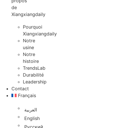
propos
de
Xiangxiangdaily
Pourquoi
Xiangxiangdaily
Notre
usine
Notre
histoire
TrendsLab
Durabilité
Leadership
Contact
Français
العربية
English
Русский