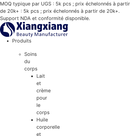
Aller
MOQ typique par UGS : 5k pcs ; prix échelonnés à partir
au
de 20k+ : 5k pcs ; prix échelonnés à partir de 20k+.
contenu
Support NDA et conformité disponible.
Produits
Soins
du
corps
Lait
et
crème
pour
le
corps
Huile
corporelle
et