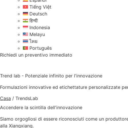
Español
Tiếng Việt
Deutsch
हिन्दी
Indonesia
Melayu
ไทย
Português
Richiedi un preventivo immediato
Trend lab - Potenziale infinito per l'innovazione
Formulazioni innovative ed etichettature personalizzate per i
Casa
/
TrendsLab
Accendere la scintilla dell'innovazione
Siamo orgogliosi di essere riconosciuti come un produttore di
alla Xiangxiang.