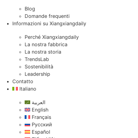
Blog
Domande frequenti
Informazioni su Xiangxiangdaily
Perché Xiangxiangdaily
La nostra fabbrica
La nostra storia
TrendsLab
Sostenibilità
Leadership
Contatto
Italiano
العربية
English
Français
Русский
Español