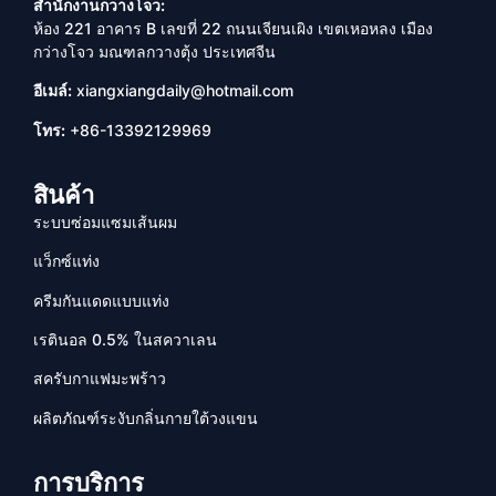
สำนักงานกวางโจว:
ห้อง 221 อาคาร B เลขที่ 22 ถนนเจียนเผิง เขตเหอหลง เมือง
กว่างโจว มณฑลกวางตุ้ง ประเทศจีน
อีเมล์:
xiangxiangdaily@hotmail.com
โทร:
+86-13392129969
สินค้า
ระบบซ่อมแซมเส้นผม
แว็กซ์แท่ง
ครีมกันแดดแบบแท่ง
เรตินอล 0.5% ในสควาเลน
สครับกาแฟมะพร้าว
ผลิตภัณฑ์ระงับกลิ่นกายใต้วงแขน
การบริการ