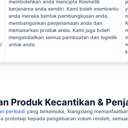
membolehkan anda mencipta Kosmetik
p
berjenama anda sendiri. Kami boleh membantu
y
anda mereka bentuk pembungkusan anda,
m
membangunkan penjenamaan anda dan
K
memasarkan produk anda. Kami juga boleh
m
mengendalikan semua pembuatan dan logistik
m
i
untuk anda.
m
k
n Produk Kecantikan & Penja
an peribadi
yang terkemuka, Xiangxiang memanfaatkan
a prototaip kepada pengeluaran volum rendah, semua