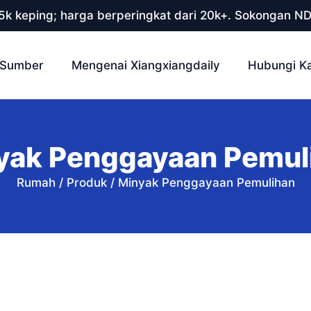
 5k keping; harga berperingkat dari 20k+. Sokongan N
Sumber
Mengenai Xiangxiangdaily
Hubungi K
yak Penggayaan Pemul
Rumah
/
Produk
/
Minyak Penggayaan Pemulihan