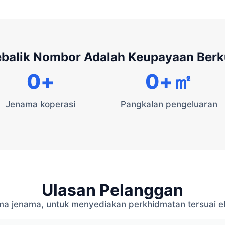
ebalik Nombor Adalah Keupayaan Ber
0
+
0
+㎡
Jenama koperasi
Pangkalan pengeluaran
Ulasan Pelanggan
a jenama, untuk menyediakan perkhidmatan tersuai ek