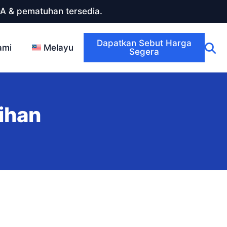
DA & pematuhan tersedia.
Dapatkan Sebut Harga
ami
Melayu
Segera
ihan