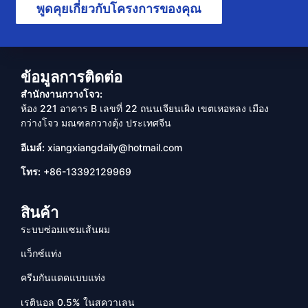
พูดคุยเกี่ยวกับโครงการของคุณ
ข้อมูลการติดต่อ
สำนักงานกวางโจว:
ห้อง 221 อาคาร B เลขที่ 22 ถนนเจียนเผิง เขตเหอหลง เมือง
กว่างโจว มณฑลกวางตุ้ง ประเทศจีน
อีเมล์:
xiangxiangdaily@hotmail.com
โทร:
+86-13392129969
สินค้า
ระบบซ่อมแซมเส้นผม
แว็กซ์แท่ง
ครีมกันแดดแบบแท่ง
เรตินอล 0.5% ในสควาเลน