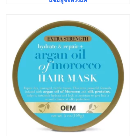
แชมพูขจัดรังแค