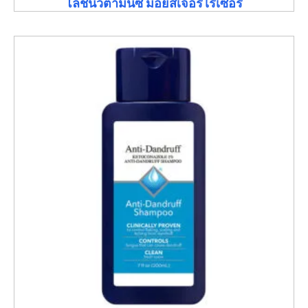
โลชั่นวิตามินซี มอยส์เจอร์ไรเซอร์