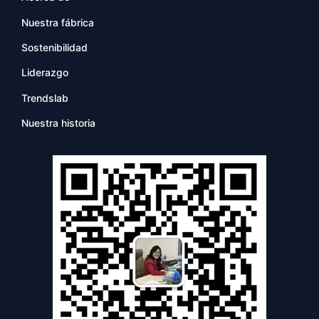
Nuestra fábrica
Sostenibilidad
Liderazgo
Trendslab
Nuestra historia