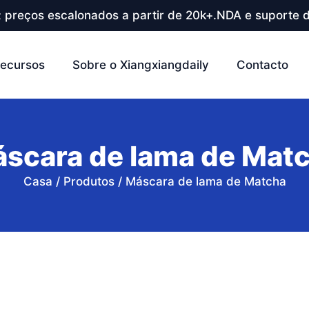
; preços escalonados a partir de 20k+.NDA e suporte d
ecursos
Sobre o Xiangxiangdaily
Contacto
scara de lama de Mat
Casa
/
Produtos
/
Máscara de lama de Matcha