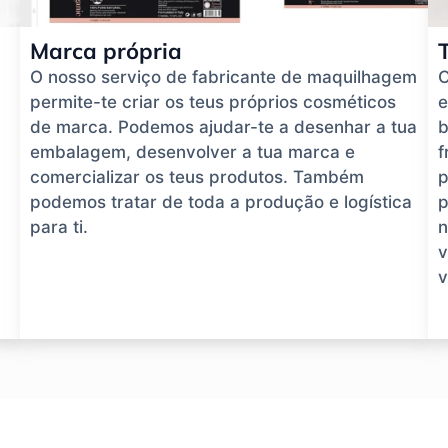
Marca própria
O nosso serviço de fabricante de maquilhagem
O
permite-te criar os teus próprios cosméticos
e
de marca. Podemos ajudar-te a desenhar a tua
b
embalagem, desenvolver a tua marca e
f
comercializar os teus produtos. Também
p
podemos tratar de toda a produção e logística
p
para ti.
n
v
v