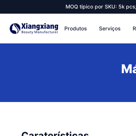
MOQ típico por SKU: 5k pcs
Produtos
Serviços
R
Má
Caraterísticas