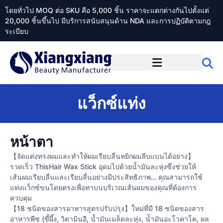
โดยทั่วไป MOQ ต่อ SKU คือ 5,000 ชิ้น ราคาจะแตกต่างกันไปตั้งแต่
20,000 ชิ้นขึ้นไป มีบริการสนับสนุนด้าน NDA และการปฏิบัติตามกฎ
ระเบียบ
เกี่ยวกับ Xiangxiangdaily
แว็กซ์แท่ง
หน้าตา
【จัดแต่งทรงผมและทำให้ผมเรียบลื่นหยิกผมลีบแบนได้อย่าง】
รวดเร็ว ThisHair Wax Stick อุดมไปด้วยน้ำมันละหุ่งซึ่งช่วยให้
เส้นผมเรียบลื่นและเรียบลื่นอย่างมีประสิทธิภาพ… คุณสามารถใช้
แท่งแว็กซ์ขนโดยตรงเพื่อทาบนบริเวณเส้นผมของคุณที่ต้องการ
ควบคุม
【18 ชนิดของสารอาหารสูตรปรับปรุง】ใหม่ที่มี 18 ชนิดของสาร
อาหารพืช (ขี้ผึ้ง, วิตามินอี, น้ำมันเมล็ดละหุ่ง, น้ำมันอะโวคาโด, ผล