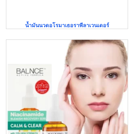
น้ำมันนวดอโรมาเธอราพีลาเวนเดอร์