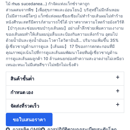
ไม้ rhus sucedanea…) กำจัดแท่งแว็กซ์ราคาถูก
ส่วนผสมจากพืช【เพื่อสุขภาพและอ่อนโยน】บริสุทธิ์ไม่มีกลิ่นหอม
(ไม่มีสารเคมีใดๆ) แว็กซ์แท่งผมเซียงเซียงไม่ทำร้ายเส้นผมไม่ทำร้าย
หนังศีรษะสตรีมีครรภ์สามารถใช้ได้ ปราศจากความโหดร้ายมังสวิรัติ
【บำรุงและซ่อมแซมบำรุงเส้นผม】อย่างล้ำลึกช่วยเพิ่มความเงางาม
ของเส้นผมทำให้เส้นผมนุ่มลื่นและป้องกันความแห้งกร้าน อุดมไป
ด้วยน้ำมันละหุ่งน้ำมันอะโวคาโดวิตามินอี… ปริมาณเพิ่มขึ้น 35%
ผู้เชี่ยวชาญด้านการดูแล【เส้นผม】 17 ปีของการตกตะกอนที่มี
คุณภาพมุ่งเน้นไปที่การดูแลเส้นผมพัฒนาโดยทีมผู้เชี่ยวชาญด้าน
การดูแลเส้นผมลูกค้า 10 ล้านคนยกย่องทำความสะอาดง่ายไม่เหนียว
เหนอะหนะไม่มีเศษสีขาวไม่หยิกไม่แข็งตัว
สินค้าขั้นต่ํา
กำหนด เอง
จัดส่งที่รวดเร็ว
ขอใบเสนอราคา
การผลิต GMP
การปฏิบัติตามกฎระเบียบระดับโลก