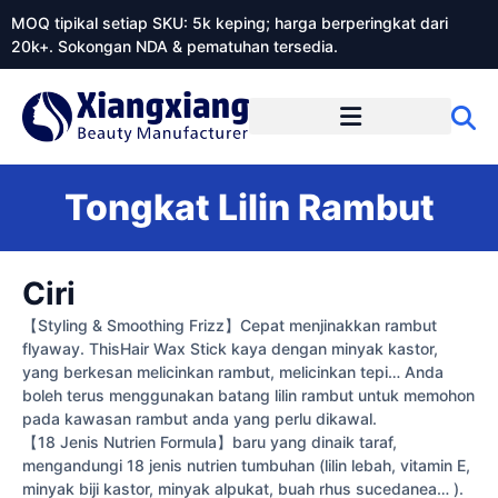
MOQ tipikal setiap SKU: 5k keping; harga berperingkat dari
20k+. Sokongan NDA & pematuhan tersedia.
Mengenai Xiangxiangdaily
Tongkat Lilin Rambut
Ciri
【Styling & Smoothing Frizz】Cepat menjinakkan rambut
flyaway. ThisHair Wax Stick kaya dengan minyak kastor,
yang berkesan melicinkan rambut, melicinkan tepi… Anda
boleh terus menggunakan batang lilin rambut untuk memohon
pada kawasan rambut anda yang perlu dikawal.
【18 Jenis Nutrien Formula】baru yang dinaik taraf,
mengandungi 18 jenis nutrien tumbuhan (lilin lebah, vitamin E,
minyak biji kastor, minyak alpukat, buah rhus sucedanea… ).