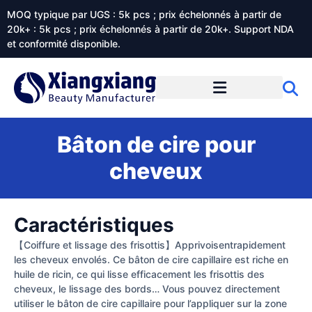
MOQ typique par UGS : 5k pcs ; prix échelonnés à partir de
20k+ : 5k pcs ; prix échelonnés à partir de 20k+. Support NDA
et conformité disponible.
Prestations de service
À propos de Xiangxiangdaily
Bâton de cire pour
cheveux
Caractéristiques
【Coiffure et lissage des frisottis】Apprivoisentrapidement
les cheveux envolés. Ce bâton de cire capillaire est riche en
huile de ricin, ce qui lisse efficacement les frisottis des
cheveux, le lissage des bords… Vous pouvez directement
utiliser le bâton de cire capillaire pour l’appliquer sur la zone