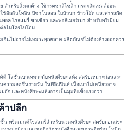
สำหรับสิ่งตกค้าง ใช้กรดซาลิไซลิก กรดผลัดเซลล์อ่อน
 ใช้อัลลันโทอิน บิซาโบลอล ใบบัวบก ข้าวโอ๊ต และสารสกัด
ทอล โรสแมรี่ ชาเขียว และพอลิเมอร์เบา สำหรับพรีเมียม
ตรต่อไมโครไบโอม
รงเกินไปอาจไม่เหมาะทุกตลาด ผลิตภัณฑ์ไม่ต้องล้างออกควร
ด้ดี โลชั่นเบาเหมาะกับหนังศีรษะแห้ง สครับเหมาะก่อนสระ
ความสดชื่นรายวัน ในฟิลิปปินส์ เนื้อเบาไม่เหนียวอาจ
ถัก และหนังศีรษะแห้งอาจเป็นมุมที่แข็งแรงกว่า
้าปลีก
มชื้น ทรีตเมนต์โรสแมรี่สำหรับนวดหนังศีรษะ สครับก่อนสระ
ละทรงปกป้อง และชุดกิจวัตรหนังศีรษะสุขภาพดีพร้อมโทนิก