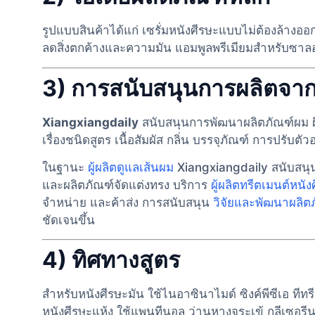
รูปแบบสินค้าได้แก่ เซรั่มหนังศีรษะแบบไม่ต้องล้างอ
ลดสิ่งตกค้างและความมัน แอมพูลพรีเมียมสำหรับซาล
3) การสนับสนุนการผลิตจา
Xiangxiangdaily
สนับสนุนการพัฒนาผลิตภัณฑ์ผม ผ
เรื่องชนิดสูตร เนื้อสัมผัส กลิ่น บรรจุภัณฑ์ การปรับต
ในฐานะ
ผู้ผลิตดูแลเส้นผม
Xiangxiangdaily สนับสนุน
และผลิตภัณฑ์จัดแต่งทรง บริการ
ผู้ผลิตทรีตเมนต์หนัง
จำหน่าย และค้าส่ง การสนับสนุน
วิจัยและพัฒนาผลิต
ชัดเจนขึ้น
4) ทิศทางสูตร
สำหรับหนังศีรษะมัน ใช้ไนอาซินาไมด์ ซิงค์พีซีเอ ทีทร
หนังศีรษะแห้ง ใช้แพนทีนอล ว่านหางจระเข้ กลีเซอรี