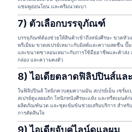
แชมพูอ่อนโยน และครีมนวดเบา
7) ตัวเลือกบรรจุภัณฑ์
บรรจุภัณฑ์ต้องช่วยให้สินค้าเข้าถึงหนังศีรษะ ขวด
พรีเมียม ขวดสเปรย์เหมาะกับมิสต์และความสดชื่น ปั
และขนาดซาลอนเหมาะกับการใช้มืออาชีพและค้าส่ง สำ
กล่อง และความคงตัว
8) ไอเดียตลาดฟิลิปปินส์และ
ในฟิลิปปินส์ โทนิกควบคุมความมัน สเปรย์เย็น เซรั่ม
สเปรย์ดูแลผมถัก โทนิกหนังศีรษะแห้ง และทรีตเมนต์
ผลิตภัณฑ์นวด และชุดเข้มข้นช่วยเสริมบริการ สำหรับ
การตัดสินใจ
9) ไอเดียจับคู่ไลน์ดูแลผม