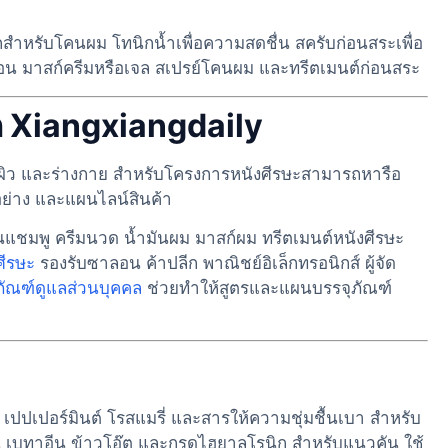
อกสำหรับโคนผม โทนิกน้ำเพื่อความสดชื่น สครับก่อนสระเพื่อ
อน มาสก์ครีมหรือเจล สเปรย์โคนผม และทรีตเมนต์ก่อนสระ
ก Xiangxiangdaily
ิว และร่างกาย สำหรับโครงการหนังศีรษะสามารถหารือ
ัวอย่าง และแผนไลน์สินค้า
แชมพู ครีมนวด น้ำมันผม มาสก์ผม ทรีตเมนต์หนังศีรษะ
ศีรษะ
รองรับซาลอน ค้าปลีก พาณิชย์อิเล็กทรอนิกส์ ผู้จัด
ภัณฑ์ดูแลส่วนบุคคล
ช่วยทำให้สูตรและแผนบรรจุภัณฑ์
ี เปปเปอร์มินต์ โรสแมรี่ และสารให้ความชุ่มชื้นเบา สำหรับ
น เบทาอีน ข้าวโอ๊ต และกรดไฮยาลูโรนิก สำหรับแนวคัน ใช้