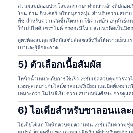
ส่วนผสมปลอบประโลมและภาษาคำกล่าวอ้างที่ปลอดภัย 
โยน ถ่าน ดินเคลย์ หรืออนุภาคนุ่ม สำหรับความสบาย
พืช สำหรับความสดชื่นโคนผม ใช้คาเฟอีน อนุพันธ์เมน
ใช้เปปไทด์ เซราไมด์ กรดอะมิโน และแนวคิดเป็นมิ
สูตรต้องสมดุล ผลิตภัณฑ์ผลัดเซลล์หรือให้ความเย็นแ
เบาและรู้สึกสะอาด
5) ตัวเลือกเนื้อสัมผัส
โทนิกน้ำเหมาะกับการใช้เร็ว เซรั่มเจลควบคุมการทาไ
แอมพูลเหมาะกับไลน์ซาลอนพรีเมียม และมิสต์เหมาะกับ
เหมาะกว่า ในไนจีเรีย ความสบายหนังศีรษะ การดูแลผม
6) ไอเดียสำหรับซาลอนและค
ไอเดียได้แก่ โทนิกควบคุมความมัน เซรั่มเติมความชุ่
สเปรย์เย็นสดชื่น ชุดแอมพูล ผลิตภัณฑ์สำหรับผมถักแ