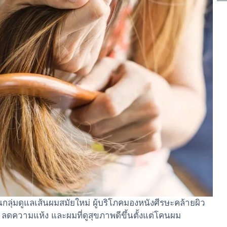
นกลุ่มดูแลเส้นผมสมัยใหม่ ผู้บริโภคมองหนังศีรษะคล้ายผิว
ความแห้ง และผมที่ดูสุขภาพดีขึ้นตั้งแต่โคนผม