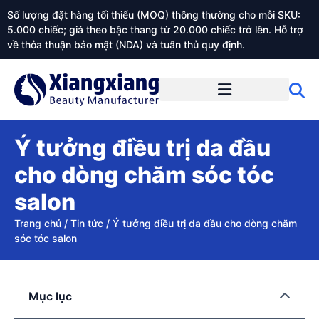
Số lượng đặt hàng tối thiểu (MOQ) thông thường cho mỗi SKU:
5.000 chiếc; giá theo bậc thang từ 20.000 chiếc trở lên. Hỗ trợ
về thỏa thuận bảo mật (NDA) và tuân thủ quy định.
Giới thiệu về Xiangxiangdaily
Ý tưởng điều trị da đầu
cho dòng chăm sóc tóc
salon
Trang chủ
/
Tin tức
/
Ý tưởng điều trị da đầu cho dòng chăm
sóc tóc salon
Mục lục