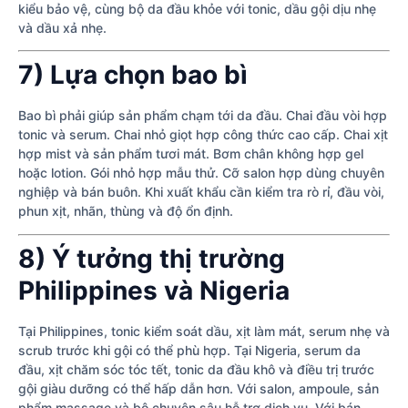
kiểu bảo vệ, cùng bộ da đầu khỏe với tonic, dầu gội dịu nhẹ
và dầu xả nhẹ.
7) Lựa chọn bao bì
Bao bì phải giúp sản phẩm chạm tới da đầu. Chai đầu vòi hợp
tonic và serum. Chai nhỏ giọt hợp công thức cao cấp. Chai xịt
hợp mist và sản phẩm tươi mát. Bơm chân không hợp gel
hoặc lotion. Gói nhỏ hợp mẫu thử. Cỡ salon hợp dùng chuyên
nghiệp và bán buôn. Khi xuất khẩu cần kiểm tra rò rỉ, đầu vòi,
phun xịt, nhãn, thùng và độ ổn định.
8) Ý tưởng thị trường
Philippines và Nigeria
Tại Philippines, tonic kiểm soát dầu, xịt làm mát, serum nhẹ và
scrub trước khi gội có thể phù hợp. Tại Nigeria, serum da
đầu, xịt chăm sóc tóc tết, tonic da đầu khô và điều trị trước
gội giàu dưỡng có thể hấp dẫn hơn. Với salon, ampoule, sản
phẩm massage và bộ chuyên sâu hỗ trợ dịch vụ. Với bán