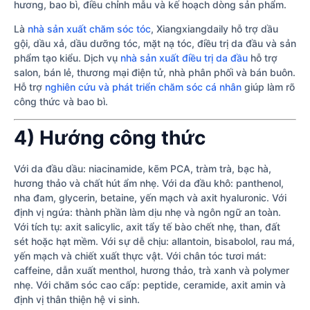
hương, bao bì, điều chỉnh mẫu và kế hoạch dòng sản phẩm.
Là
nhà sản xuất chăm sóc tóc
, Xiangxiangdaily hỗ trợ dầu
gội, dầu xả, dầu dưỡng tóc, mặt nạ tóc, điều trị da đầu và sản
phẩm tạo kiểu. Dịch vụ
nhà sản xuất điều trị da đầu
hỗ trợ
salon, bán lẻ, thương mại điện tử, nhà phân phối và bán buôn.
Hỗ trợ
nghiên cứu và phát triển chăm sóc cá nhân
giúp làm rõ
công thức và bao bì.
4) Hướng công thức
Với da đầu dầu: niacinamide, kẽm PCA, tràm trà, bạc hà,
hương thảo và chất hút ẩm nhẹ. Với da đầu khô: panthenol,
nha đam, glycerin, betaine, yến mạch và axit hyaluronic. Với
định vị ngứa: thành phần làm dịu nhẹ và ngôn ngữ an toàn.
Với tích tụ: axit salicylic, axit tẩy tế bào chết nhẹ, than, đất
sét hoặc hạt mềm. Với sự dễ chịu: allantoin, bisabolol, rau má,
yến mạch và chiết xuất thực vật. Với chân tóc tươi mát:
caffeine, dẫn xuất menthol, hương thảo, trà xanh và polymer
nhẹ. Với chăm sóc cao cấp: peptide, ceramide, axit amin và
định vị thân thiện hệ vi sinh.