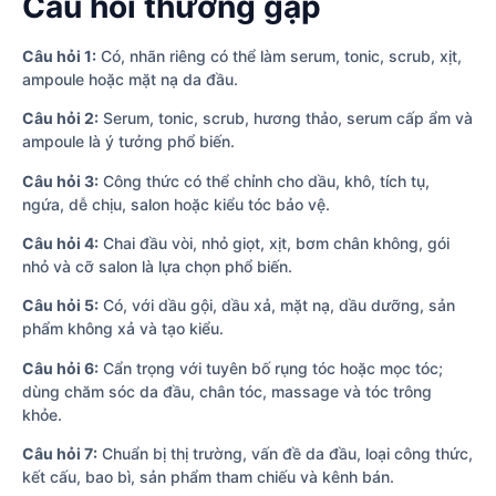
Câu hỏi thường gặp
Câu hỏi 1:
Có, nhãn riêng có thể làm serum, tonic, scrub, xịt,
ampoule hoặc mặt nạ da đầu.
Câu hỏi 2:
Serum, tonic, scrub, hương thảo, serum cấp ẩm và
ampoule là ý tưởng phổ biến.
Câu hỏi 3:
Công thức có thể chỉnh cho dầu, khô, tích tụ,
ngứa, dễ chịu, salon hoặc kiểu tóc bảo vệ.
Câu hỏi 4:
Chai đầu vòi, nhỏ giọt, xịt, bơm chân không, gói
nhỏ và cỡ salon là lựa chọn phổ biến.
Câu hỏi 5:
Có, với dầu gội, dầu xả, mặt nạ, dầu dưỡng, sản
phẩm không xả và tạo kiểu.
Câu hỏi 6:
Cẩn trọng với tuyên bố rụng tóc hoặc mọc tóc;
dùng chăm sóc da đầu, chân tóc, massage và tóc trông
khỏe.
Câu hỏi 7:
Chuẩn bị thị trường, vấn đề da đầu, loại công thức,
kết cấu, bao bì, sản phẩm tham chiếu và kênh bán.