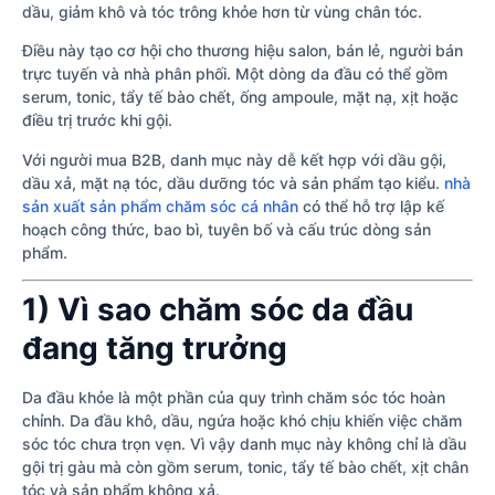
dầu, giảm khô và tóc trông khỏe hơn từ vùng chân tóc.
Điều này tạo cơ hội cho thương hiệu salon, bán lẻ, người bán
trực tuyến và nhà phân phối. Một dòng da đầu có thể gồm
serum, tonic, tẩy tế bào chết, ống ampoule, mặt nạ, xịt hoặc
điều trị trước khi gội.
Với người mua B2B, danh mục này dễ kết hợp với dầu gội,
dầu xả, mặt nạ tóc, dầu dưỡng tóc và sản phẩm tạo kiểu.
nhà
sản xuất sản phẩm chăm sóc cá nhân
có thể hỗ trợ lập kế
hoạch công thức, bao bì, tuyên bố và cấu trúc dòng sản
phẩm.
1) Vì sao chăm sóc da đầu
đang tăng trưởng
Da đầu khỏe là một phần của quy trình chăm sóc tóc hoàn
chỉnh. Da đầu khô, dầu, ngứa hoặc khó chịu khiến việc chăm
sóc tóc chưa trọn vẹn. Vì vậy danh mục này không chỉ là dầu
gội trị gàu mà còn gồm serum, tonic, tẩy tế bào chết, xịt chân
tóc và sản phẩm không xả.