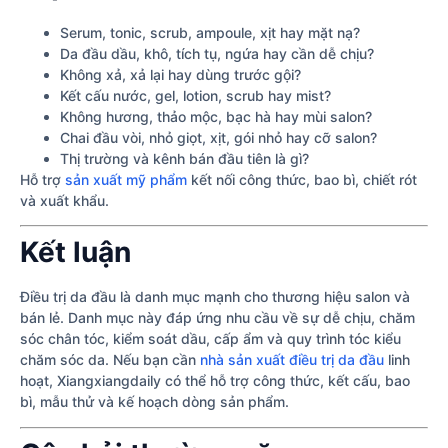
Serum, tonic, scrub, ampoule, xịt hay mặt nạ?
Da đầu dầu, khô, tích tụ, ngứa hay cần dễ chịu?
Không xả, xả lại hay dùng trước gội?
Kết cấu nước, gel, lotion, scrub hay mist?
Không hương, thảo mộc, bạc hà hay mùi salon?
Chai đầu vòi, nhỏ giọt, xịt, gói nhỏ hay cỡ salon?
Thị trường và kênh bán đầu tiên là gì?
Hỗ trợ
sản xuất mỹ phẩm
kết nối công thức, bao bì, chiết rót
và xuất khẩu.
Kết luận
Điều trị da đầu là danh mục mạnh cho thương hiệu salon và
bán lẻ. Danh mục này đáp ứng nhu cầu về sự dễ chịu, chăm
sóc chân tóc, kiểm soát dầu, cấp ẩm và quy trình tóc kiểu
chăm sóc da. Nếu bạn cần
nhà sản xuất điều trị da đầu
linh
hoạt, Xiangxiangdaily có thể hỗ trợ công thức, kết cấu, bao
bì, mẫu thử và kế hoạch dòng sản phẩm.