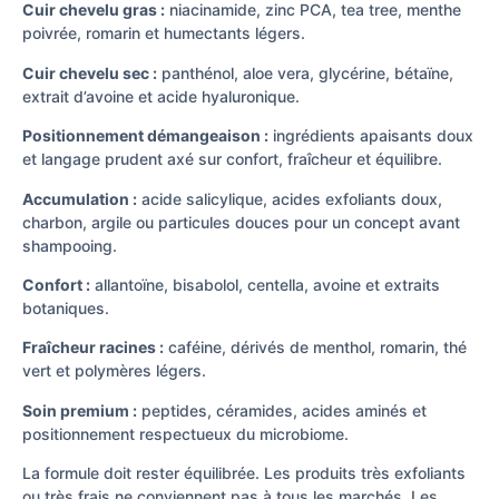
Cuir chevelu gras :
niacinamide, zinc PCA, tea tree, menthe
poivrée, romarin et humectants légers.
Cuir chevelu sec :
panthénol, aloe vera, glycérine, bétaïne,
extrait d’avoine et acide hyaluronique.
Positionnement démangeaison :
ingrédients apaisants doux
et langage prudent axé sur confort, fraîcheur et équilibre.
Accumulation :
acide salicylique, acides exfoliants doux,
charbon, argile ou particules douces pour un concept avant
shampooing.
Confort :
allantoïne, bisabolol, centella, avoine et extraits
botaniques.
Fraîcheur racines :
caféine, dérivés de menthol, romarin, thé
vert et polymères légers.
Soin premium :
peptides, céramides, acides aminés et
positionnement respectueux du microbiome.
La formule doit rester équilibrée. Les produits très exfoliants
ou très frais ne conviennent pas à tous les marchés. Les