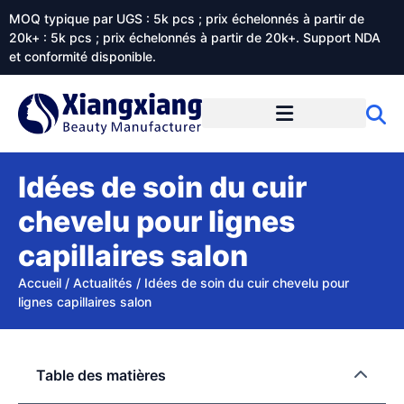
MOQ typique par UGS : 5k pcs ; prix échelonnés à partir de
20k+ : 5k pcs ; prix échelonnés à partir de 20k+. Support NDA
et conformité disponible.
Prestations de service
À propos de Xiangxiangdaily
Idées de soin du cuir
chevelu pour lignes
capillaires salon
Accueil
/
Actualités
/
Idées de soin du cuir chevelu pour
lignes capillaires salon
Table des matières