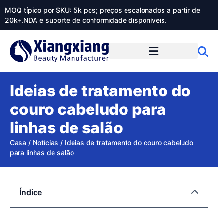
MOQ típico por SKU: 5k pcs; preços escalonados a partir de
20k+.NDA e suporte de conformidade disponíveis.
Sobre o Xiangxiangdaily
Ideias de tratamento do
couro cabeludo para
linhas de salão
Casa
/
Notícias
/
Ideias de tratamento do couro cabeludo
para linhas de salão
Índice