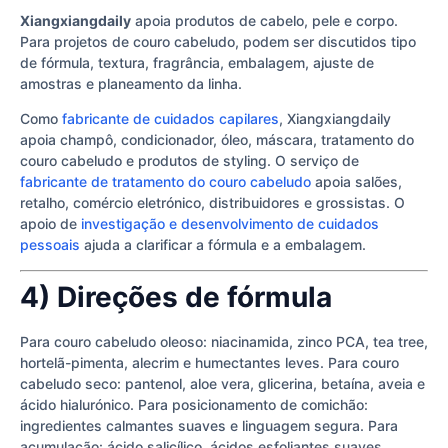
Xiangxiangdaily
apoia produtos de cabelo, pele e corpo.
Para projetos de couro cabeludo, podem ser discutidos tipo
de fórmula, textura, fragrância, embalagem, ajuste de
amostras e planeamento da linha.
Como
fabricante de cuidados capilares
, Xiangxiangdaily
apoia champô, condicionador, óleo, máscara, tratamento do
couro cabeludo e produtos de styling. O serviço de
fabricante de tratamento do couro cabeludo
apoia salões,
retalho, comércio eletrónico, distribuidores e grossistas. O
apoio de
investigação e desenvolvimento de cuidados
pessoais
ajuda a clarificar a fórmula e a embalagem.
4) Direções de fórmula
Para couro cabeludo oleoso: niacinamida, zinco PCA, tea tree,
hortelã-pimenta, alecrim e humectantes leves. Para couro
cabeludo seco: pantenol, aloe vera, glicerina, betaína, aveia e
ácido hialurónico. Para posicionamento de comichão:
ingredientes calmantes suaves e linguagem segura. Para
acumulação: ácido salicílico, ácidos esfoliantes suaves,