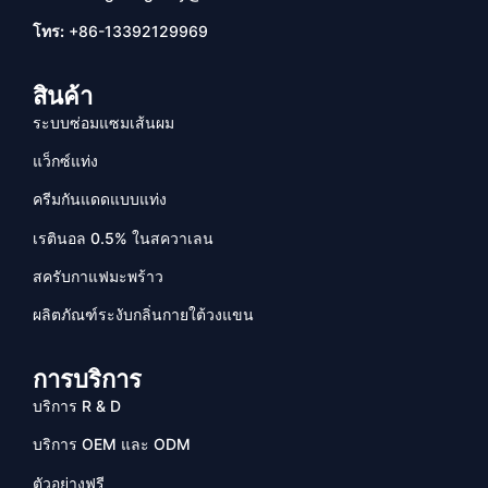
โทร:
+86-13392129969
สินค้า
ระบบซ่อมแซมเส้นผม
แว็กซ์แท่ง
ครีมกันแดดแบบแท่ง
เรตินอล 0.5% ในสควาเลน
สครับกาแฟมะพร้าว
ผลิตภัณฑ์ระงับกลิ่นกายใต้วงแขน
การบริการ
บริการ R & D
บริการ OEM และ ODM
ตัวอย่างฟรี