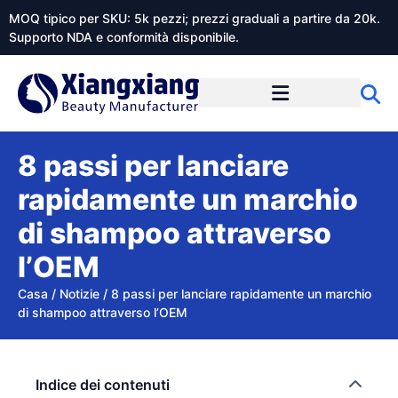
MOQ tipico per SKU: 5k pezzi; prezzi graduali a partire da 20k.
Supporto NDA e conformità disponibile.
Informazioni su Xiangxiangdaily
8 passi per lanciare
rapidamente un marchio
di shampoo attraverso
l’OEM
Casa
/
Notizie
/
8 passi per lanciare rapidamente un marchio
di shampoo attraverso l’OEM
Indice dei contenuti