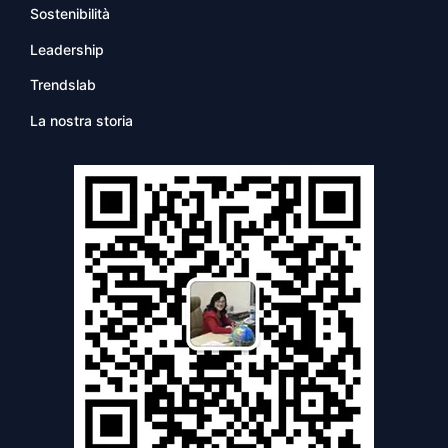
Sostenibilità
Leadership
Trendslab
La nostra storia