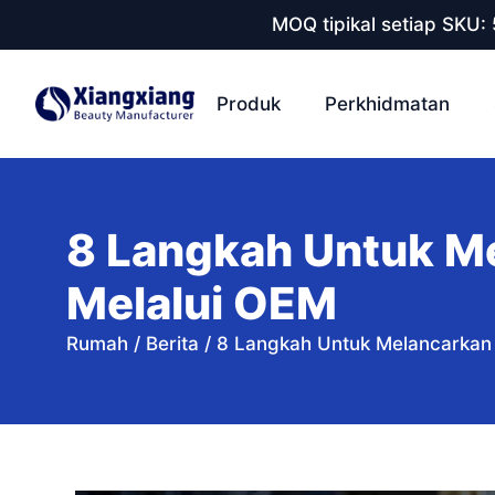
MOQ tipikal setiap SKU:
Produk
Perkhidmatan
8 Langkah Untuk M
Melalui OEM
Rumah
/
Berita
/
8 Langkah Untuk Melancarka