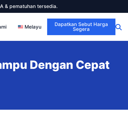
DA & pematuhan tersedia.
Dapatkan Sebut Harga
ami
Melayu
Segera
ampu Dengan Cepat