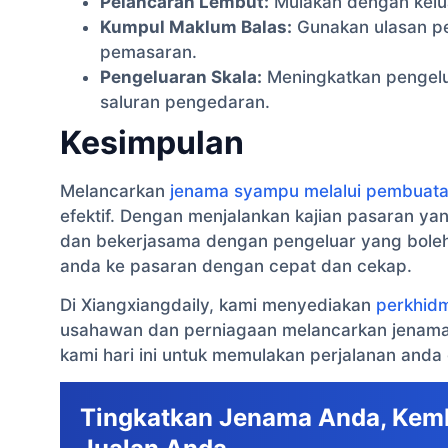
Pelancaran Lembut:
Mulakan dengan kelu
Kumpul Maklum Balas:
Gunakan ulasan p
pemasaran.
Pengeluaran Skala:
Meningkatkan pengelu
saluran pengedaran.
Kesimpulan
Melancarkan
jenama syampu melalui pembuat
efektif. Dengan menjalankan kajian pasaran ya
dan bekerjasama dengan pengeluar yang bole
anda ke pasaran dengan cepat dan cekap.
Di Xiangxiangdaily, kami menyediakan
perkhid
usahawan dan perniagaan melancarkan jenama 
kami hari ini untuk memulakan perjalanan anda
Tingkatkan Jenama Anda, Ke