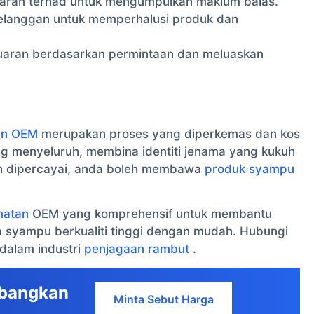
aran terhad untuk mengumpulkan maklum balas.
elanggan untuk memperhalusi produk dan
aran berdasarkan permintaan dan meluaskan
an OEM
merupakan proses yang diperkemas dan kos
ng menyeluruh, membina identiti jenama yang kukuh
h dipercayai, anda boleh membawa
produk syampu
matan
OEM yang komprehensif untuk membantu
syampu berkualiti tinggi dengan mudah. Hubungi
 dalam industri
penjagaan rambut
.
mbangkan
Minta Sebut Harga