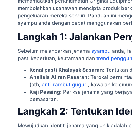
memanfaatkan perkhidmatan Original Equipme
membolehkan usahawan mencipta produk berkua
pengeluaran mereka sendiri. Panduan ini men
syampu anda dengan cepat menggunakan per
Langkah 1: Jalankan Pen
Sebelum melancarkan jenama
syampu
anda, fa
pasti keperluan, keutamaan dan
trend penggun
Kenal pasti Khalayak Sasaran:
Tentukan de
Analisis Aliran Pasaran:
Terokai perminta
(cth,
anti-rambut gugur
, kawalan kelemum
Kaji Pesaing:
Periksa jenama yang berjaya
pemasaran.
Langkah 2: Tentukan Ide
Mewujudkan identiti jenama yang unik adalah 