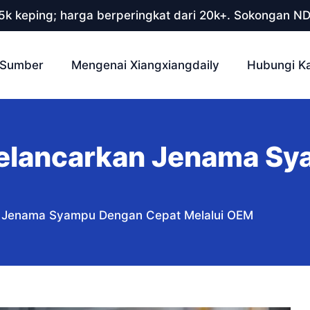
 5k keping; harga berperingkat dari 20k+. Sokongan N
Sumber
Mengenai Xiangxiangdaily
Hubungi K
elancarkan Jenama Sy
n Jenama Syampu Dengan Cepat Melalui OEM