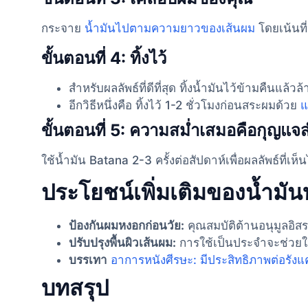
กระจาย
น้ำมันไปตามความยาวของเส้นผม
โดยเน้นที
ขั้นตอนที่ 4: ทิ้งไว้
สำหรับผลลัพธ์ที่ดีที่สุด ทิ้งน้ำมันไว้ข้ามคืนแล้
อีกวิธีหนึ่งคือ ทิ้งไว้ 1-2 ชั่วโมงก่อนสระผมด้วย
แ
ขั้นตอนที่ 5: ความสม่ำเสมอคือกุญแจ
ใช้น้ำมัน Batana 2-3 ครั้งต่อสัปดาห์เพื่อผลลัพธ์ที่เ
ประโยชน์เพิ่มเติมของน้ำมั
ป้องกันผมหงอกก่อนวัย:
คุณสมบัติต้านอนุมูลอิ
ปรับปรุงพื้นผิวเส้นผม:
การใช้เป็นประจำจะช่วยให้
บรรเทา
อาการหนังศีรษะ: มีประสิทธิภาพต่อรังแ
บทสรุป