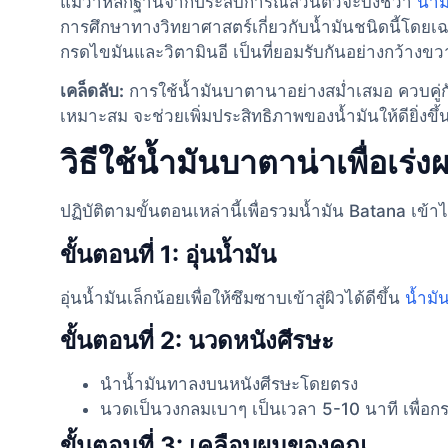
แม้ว่าหลักฐานจากประสบการณ์ส่วนตัวจะบ่งชี้ว่า
น้ำ
การศึกษาทางวิทยาศาสตร์เกี่ยวกับน้ำมันชนิดนี้โดยเฉพ
กรดไขมันและวิตามินอี เป็นที่ยอมรับกันอย่างกว้างข
เคล็ดลับ:
การใช้น้ำมันบาตานาอย่างสม่ำเสมอ ควบคู่
เหมาะสม จะช่วยเพิ่มประสิทธิภาพของน้ำมันให้ดียิ่งขึ้
วิธีใช้น้ำมันบาตาน่าเพื่อเร่
ปฏิบัติตามขั้นตอนเหล่านี้เพื่อรวมน้ำมัน Batana เข
ขั้นตอนที่ 1: อุ่นน้ำมัน
อุ่นน้ำมันเล็กน้อยเพื่อให้ซึมซาบเข้าสู่ผิวได้ดีขึ้น
น้ำมั
ขั้นตอนที่ 2: นวดหนังศีรษะ
นำน้ำมันทาลงบนหนังศีรษะโดยตรง
นวดเป็นวงกลมเบาๆ เป็นเวลา 5-10 นาที เพื่อก
ขั้นตอนที่ 3: เคลือบผมของคุณ