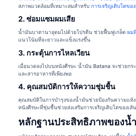
สภาพแวดล้อมที่เหมาะสมสำหรับ
การเจริญเติบโตของ
2.
ซ่อมแซมผมเสีย
น้ำมันบาตานาอุดมไปด้วยโปรตีน ช่วยฟื้นฟูเกล็ด
ผมท
แนวโน้มที่จะยาวและแข็งแรงขึ้น
3.
กระตุ้นการไหลเวียน
เมื่อนวดลงไปบนหนังศีรษะ น้ำมัน Batana จะช่วยกระ
และสารอาหารที่เพียงพอ
4.
คุณสมบัติการให้ความชุ่มชื้น
คุณสมบัติในการบำรุงของน้ำมันช่วยป้องกันความแห้ง
หนังศีรษะที่ชุ่มชื้นช่วยส่งเสริมการเจริญเติบโตของเส
หลักฐานประสิทธิภาพของน้