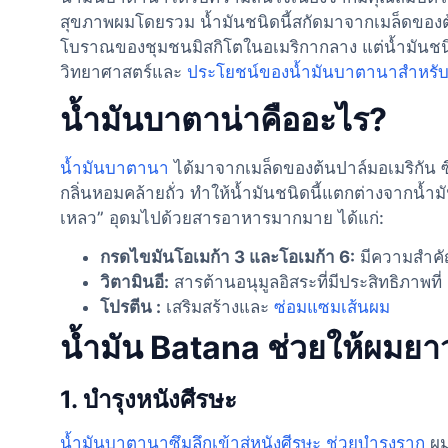
สุขภาพผมโดยรวม น้ำมันชนิดนี้สกัดมาจากเมล็ดของ
โบราณของชุมชนมิสกิโตในอเมริกากลาง แต่น้ำมันชนิด
วิทยาศาสตร์และ
ประโยชน์ของน้ำมันบาตานาสำหรับ
น้ำมันบาตาน่าคืออะไร?
น้ำมันบาตานา
ได้มาจากเมล็ดของต้นปาล์มอเมริกัน ซ
กลิ่นหอมคล้ายถั่ว ทำให้น้ำมันชนิดนี้แตกต่างจากน้ำมั
เหลว” อุดมไปด้วยสารอาหารมากมาย ได้แก่:
กรดไขมันโอเมก้า 3 และโอเมก้า 6:
มีความสำคั
วิตามินอี:
สารต้านอนุมูลอิสระที่มีประสิทธิภาพที่
โปรตีน :
เสริมสร้างและ
ซ่อมแซมเส้นผม
น้ำมัน Batana ช่วยให้ผมยา
1.
บำรุงหนังศีรษะ
น้ำมันบาตานาซึมลึกเข้าสู่หนังศีรษะ ช่วยบำรุงราก
ผม