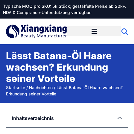
Typische MOQ pro SKU: 5k Stück; gestaffelte Preise ab 20k+.
NDA & Compliance-Unterstützung verfügbar.
Lässt Batana-Öl Haare
wachsen? Erkundung
seiner Vorteile
Startseite
/
Nachrichten
/
Lässt Batana-Öl Haare wachsen?
Erkundung seiner Vorteile
Inhaltsverzeichnis