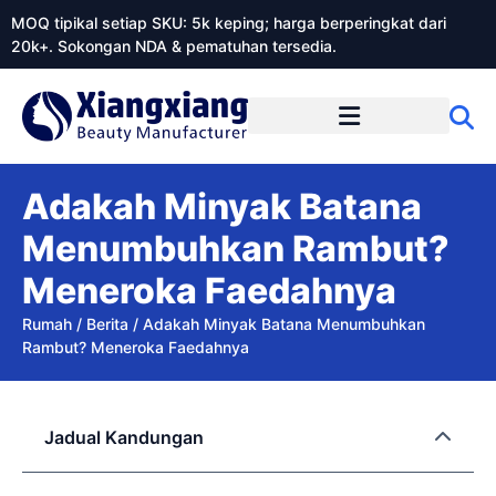
MOQ tipikal setiap SKU: 5k keping; harga berperingkat dari
20k+. Sokongan NDA & pematuhan tersedia.
Mengenai Xiangxiangdaily
Adakah Minyak Batana
Menumbuhkan Rambut?
Meneroka Faedahnya
Rumah
/
Berita
/
Adakah Minyak Batana Menumbuhkan
Rambut? Meneroka Faedahnya
Jadual Kandungan