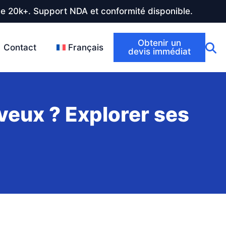
de 20k+. Support NDA et conformité disponible.
Obtenir un
Contact
Français
devis immédiat
eveux ? Explorer ses