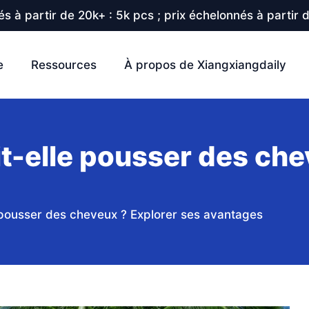
s à partir de 20k+ : 5k pcs ; prix échelonnés à partir 
e
Ressources
À propos de Xiangxiangdaily
ait-elle pousser des ch
le pousser des cheveux ? Explorer ses avantages