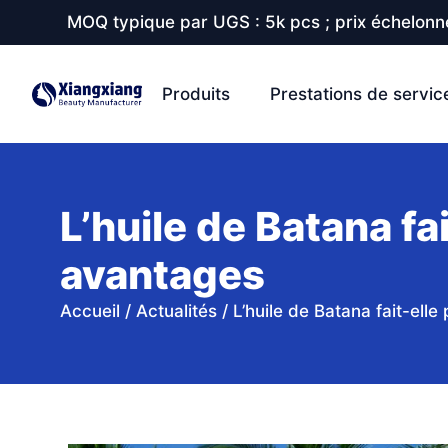
MOQ typique par UGS : 5k pcs ; prix échelonné
Produits
Prestations de servic
L’huile de Batana f
avantages
Accueil
/
Actualités
/
L’huile de Batana fait-el