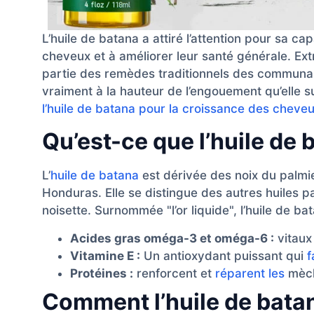
L’huile de batana a attiré l’attention pour sa c
cheveux et à améliorer leur santé générale. Extr
partie des remèdes traditionnels des communaut
vraiment à la hauteur de l’engouement qu’elle s
l’huile de batana pour la croissance des cheve
Qu’est-ce que l’huile de 
L’
huile de batana
est dérivée des noix du palmie
Honduras. Elle se distingue des autres huiles p
noisette. Surnommée "l’or liquide", l’huile de b
Acides gras oméga-3 et oméga-6 :
vitaux
Vitamine E :
Un antioxydant puissant qui
f
Protéines :
renforcent et
réparent les
mèch
Comment l’huile de batana