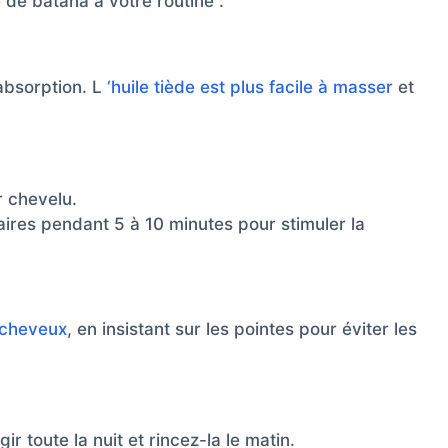
e de batana à votre routine :
absorption. L
‘huile tiède est plus facile à masser
et
r chevelu.
es pendant 5 à 10 minutes pour stimuler la
s cheveux
, en insistant sur les pointes pour éviter les
gir toute la nuit et rincez-la le matin.